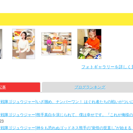
フォトギャラリーを詳しく
記事
ブログランキング
ン戦隊ゴジュウジャー]いざ掴め、ナンバーワン！ はぐれ者たちの戦いがつい
ン戦隊ゴジュウジャー]熊手真白を演じられて、僕は幸せです。『これが俺様
23
ン戦隊ゴジュウジャー]神をも恐れぬゴッドネス熊手の“覚悟の世直し”が始まる