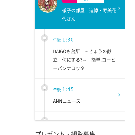
徹子の部屋 追悼・寿美花
代さん
1:30
午後
DAIGOも台所 ～きょうの献
立 何にする?～ 簡単!コーヒ
ーパンナコッタ
1:45
午後
ANNニュース
1:50
午後
プレゼント・観覧募集
TOKYO EVERYONE