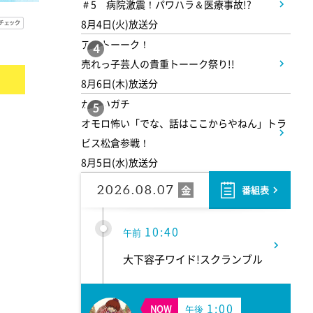
＃5 病院激震！パワハラ＆医療事故!?
8月4日(火)放送分
9:55
午前
アメトーーク！
4
売れっ子芸人の貴重トーーク祭り!!
有働由美子の健康案内人! 夏
8月6日(木)放送分
こそ気をつけたい腰痛!ぎっく
かまいガチ
り腰の予防&対策
5
オモロ怖い「でな、話はここからやねん」トラ
ビス松倉参戦！
10:10
午前
8月5日(水)放送分
じゅん散歩
2026.08.07
金
番組表
10:40
午前
大下容子ワイド!スクランブル
1:00
NOW
午後