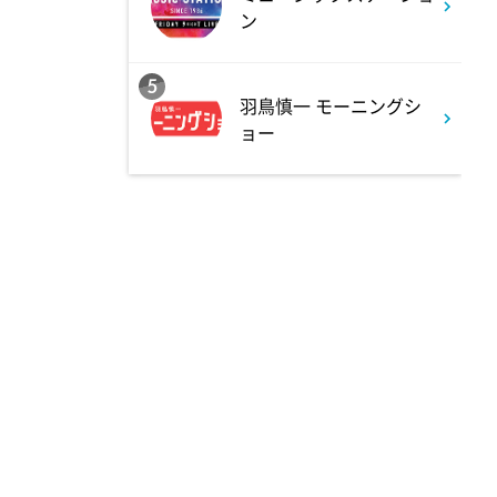
ン
私の幸福時間
5
羽鳥慎一 モーニングシ
9:00
よる
ョー
ミュージックステーション
10周年あいみょん、TMR、
HY…名曲続々!ATEEZがヒット
曲
9:54
よる
報道ステーション
11:10
よる
熱闘甲子園 涙は、強さにな