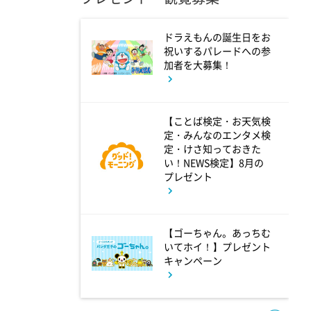
ドラえもんの誕生日をお
1:55
午後
祝いするパレードへの参
加者を大募集！
午後もじゅん散歩
2:53
【ことば検定・お天気検
午後
定・みんなのエンタメ検
科捜研の女12 #3
定・けさ知っておきた
い！NEWS検定】8月の
プレゼント
3:50
午後
相棒16 #11
【ゴーちゃん。あっちむ
いてホイ！】プレゼント
キャンペーン
4:48
午後
スーパーJチャンネル 井澤健