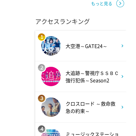
太朗と森山みなみが<ニュース
もっと見る
のハテナ>を深掘り
アクセスランキング
6:50
よる
1
ザワつく!路線バスで寄り道の
大空港～GATE24～
旅 【“東京&横浜"2大都市の地
下街グルメを巡る!】
2
大追跡～警視庁ＳＳＢＣ
強行犯係～Season2
8:00
よる
マツコ&有吉 かりそめ天国
3
クロスロード ～救命救
M-1王者たくろうの滋賀の魅力
急の約束～
プレゼンツアー
4
8:54
ミュージックステーショ
よる