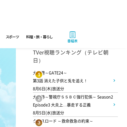
スポーツ
料理・旅・暮らし
番組表
4:00
あさ
TVer視聴ランキング（テレビ朝
おはよう!時代劇 暴れん坊将
日）
軍9 #19
大空港～GATE24～
1
第3話 消えた子供と兎を追え！
4:55
あさ
8月6日(木)放送分
グッド!モーニング
大追跡～警視庁ＳＳＢＣ強行犯係～ Season2
2
Episode3 大炎上…暴走する正義
8:00
8月5日(水)放送分
あさ
クロスロード ～救命救急の約束～
3
羽鳥慎一モーニングショー