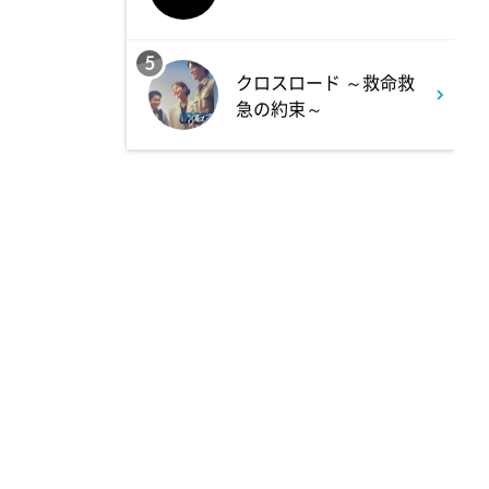
1:00
深夜
タイムトラベルダディ #2
5
クロスロード ～救命救
ダイアン津田ドラマ初主演作
急の約束～
品 脚本:上田誠
1:30
深夜
ワールドプロレスリング
2:00
深夜
「きみを愛する気はない」と言
った次期公爵様がなぜか溺愛し
てきます #6