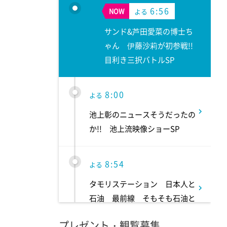
6:56
NOW
よる
サンド&芦田愛菜の博士ち
ゃん 伊藤沙莉が初参戦!!
目利き三択バトルSP
8:00
よる
池上彰のニュースそうだったの
か!! 池上流映像ショーSP
8:54
よる
タモリステーション 日本人と
石油 最前線 そもそも石油と
は何なのか!?徹底取材!
プレゼント・観覧募集