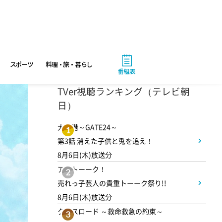
八村塁スペシャルマッチ
BLACK SAMURAI SUMMIT
3:30
午後
スポーツ
料理・旅・暮らし
番組表
なにわ男子の逆転男子 高橋恭
TVer視聴ランキング（テレビ朝
平の休日に密着!呼び出した仲
日）
良しのある人とは!?
大空港～GATE24～
1
第3話 消えた子供と兎を追え！
4:00
午後
8月6日(木)放送分
バチバチSTAR
アメトーーク！
2
売れっ子芸人の貴重トーーク祭り!!
4:30
8月6日(木)放送分
午後
クロスロード ～救命救急の約束～
3
クレヨンしんちゃん 【スワン