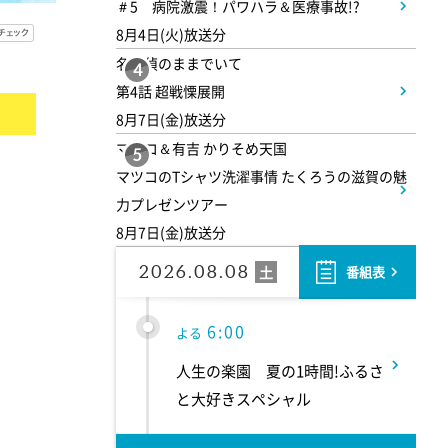
＃5 病院激震！パワハラ＆医療事故!?
ボート伝説だゾ】
8月4日(火)放送分
名探偵のままでいて
4
5:00
午後
第4話 超戦慄展開
8月7日(金)放送分
ドラえもん 【ウラメシズキ
マツコ＆有吉 かりそめ天国
ン】ほか
5
マツコのTシャツ洗濯事情 たくろうの滋賀の魅
力プレゼンツアー
5:30
午後
8月7日(金)放送分
ANNスーパーJチャンネル
2026.08.08
土
番組表
6:00
よる
人生の楽園 夏の1時間!ふるさ
と大好きスペシャル