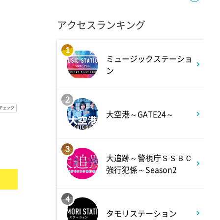
アクセスランキング
11:30
よる
夏色の雲が恋と嵐をまきおこ
1
ミュージックステーショ
す #5
ン
0:00
深夜
2
大空港～GATE24～
天幕のジャードゥーガル
#7【イマニメーション】
3
大追跡～警視庁ＳＳＢＣ
0:30
深夜
強行犯係～Season2
テレ朝サマフェス音楽LIVEダイ
ジェスト
4
タモリステーション