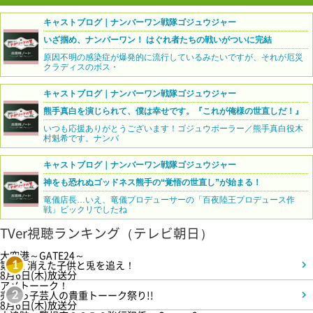
キャストブログ｜ナンバーワン戦隊ゴジュウジャー
いざ掴め、ナンバーワン！ はぐれ者たちの戦いがついに完結
原因不明の感染症が爆発的に流行しているみたいですが、それが厄災
クラディスのボス・
キャストブログ｜ナンバーワン戦隊ゴジュウジャー
熊手真白を演じられて、僕は幸せです。『これが俺様の世直しだ！』
いつも応援ありがとうございます！ゴジュウポーラー／熊手真白役木
村魁希です。ナンバ
キャストブログ｜ナンバーワン戦隊ゴジュウジャー
神をも恐れぬゴッドネス熊手の“覚悟の世直し”が始まる！
竜儀店長…いえ、竜儀プロデューサーの「百夜陸王プロデュース作
戦」ビックリでしたね
TVer視聴ランキング（テレビ朝日）
大空港～GATE24～
第3話 消えた子供と兎を追え！
1
8月6日(木)放送分
アメトーーク！
売れっ子芸人の貴重トーーク祭り!!
2
8月6日(木)放送分