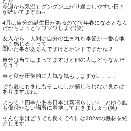
たが
今週から気温もグングン上がり過ごしやすい日々
が続いてますね～
4月は自分の誕生日があるので毎年春になるとなん
だかちょっとソワソワします(笑)
友人から「人間は自分の生まれた季節が一番心地
よく感じる」って
聞いた事があるんですけどホントですかね？
自分は当てはまってますけど他の人はどうなんだ
ろう？
春と秋が圧倒的に人気な気もしますが。。。。
でも夏にも冬にもそこにしか感じられない良さは
ありますよね。
よって「四季がある日本は素晴らしい♪」とゆう誰
も傷付かない場所に着地しておきましょう(笑)
そんな事はどうでも良くて今日は202stの機材を紹
介します。