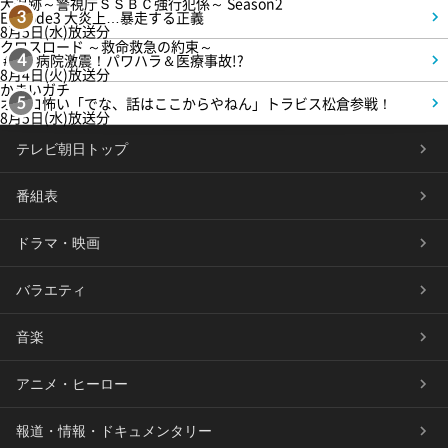
大追跡～警視庁ＳＳＢＣ強行犯係～ Season2
Episode3 大炎上…暴走する正義
3
8月5日(水)放送分
クロスロード ～救命救急の約束～
＃5 病院激震！パワハラ＆医療事故!?
4
8月4日(火)放送分
かまいガチ
オモロ怖い「でな、話はここからやねん」トラビス松倉参戦！
5
8月5日(水)放送分
テレビ朝日トップ
番組表
ドラマ・映画
バラエティ
音楽
アニメ・ヒーロー
報道・情報・ドキュメンタリー