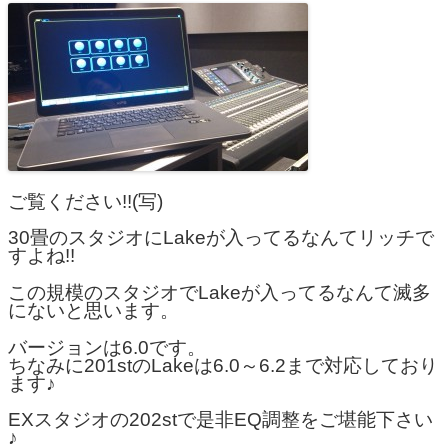
ご覧ください!!(写)
30畳のスタジオにLakeが入ってるなんてリッチで
すよね!!
この規模のスタジオでLakeが入ってるなんて滅多
にないと思います。
バージョンは6.0です。
ちなみに201stのLakeは6.0～6.2まで対応しており
ます♪
EXスタジオの202stで是非EQ調整をご堪能下さい
♪