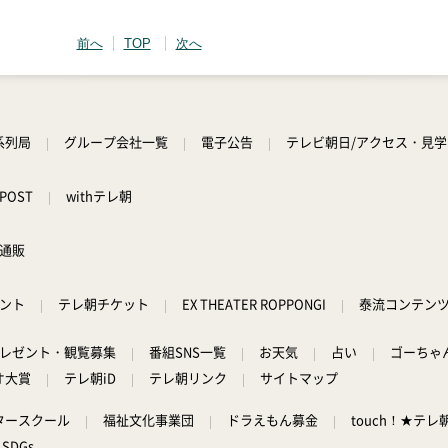
前へ
TOP
次へ
系列局
グループ会社一覧
電子公告
テレビ朝日/アクセス・見
POST
withテレ朝
通販
ント
テレ朝チケット
EX THEATER ROPPONGI
泰流コンテン
レゼント・観覧募集
番組SNS一覧
お天気
占い
ゴーちゃ
オ大賞
テレ朝iD
テレ朝リンク
サイトマップ
タースクール
福祉文化事業団
ドラえもん募金
touch！★テレ
SDGs