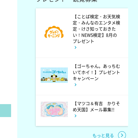
1:30
深夜
ワールドプロレスリング
【ことば検定・お天気検
定・みんなのエンタメ検
定・けさ知っておきた
い！NEWS検定】8月の
2:00
深夜
プレゼント
「きみを愛する気はない」と言
った次期公爵様がなぜか溺愛し
【ゴーちゃん。あっちむ
てきます #6
いてホイ！】プレゼント
キャンペーン
2:30
深夜
花織さんは転生しても喧嘩がし
【マツコ＆有吉 かりそ
たい【ANiMAZiNG!!!】 #5
め天国】メール募集!!
3:00
深夜
もっと見る