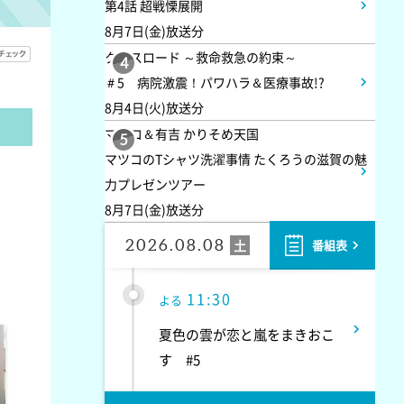
第4話 超戦慄展開
私の幸福時間
8月7日(金)放送分
クロスロード ～救命救急の約束～
4
10:56
よる
＃5 病院激震！パワハラ＆医療事故!?
8月4日(火)放送分
港時間
マツコ＆有吉 かりそめ天国
5
マツコのTシャツ洗濯事情 たくろうの滋賀の魅
11:00
よる
力プレゼンツアー
8月7日(金)放送分
熱闘甲子園 涙は、強さにな
る。
2026.08.08
土
番組表
11:30
よる
夏色の雲が恋と嵐をまきおこ
す #5