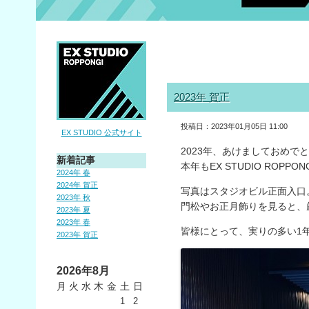
2023年 賀正
投稿日：2023年01月05日 11:00
EX STUDIO 公式サイト
2023年、あけましておめで
新着記事
本年もEX STUDIO ROPP
2024年 春
2024年 賀正
写真はスタジオビル正面入口
2023年 秋
門松やお正月飾りを見ると、
2023年 夏
2023年 春
皆様にとって、実りの多い1
2023年 賀正
2026年8月
月
火
水
木
金
土
日
1
2