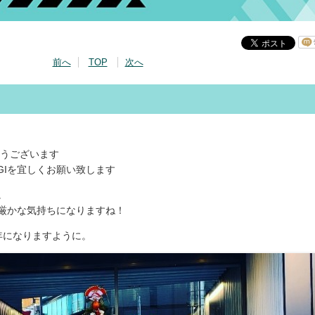
前へ
TOP
次へ
とうございます
ONGIを宜しくお願い致します
。
厳かな気持ちになりますね！
年になりますように。