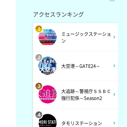
上田ちゃんネル 楽屋トークを
覗き見!芸人たちの座持ちがい
アクセスランキング
い話
1
ミュージックステーショ
3:30
ン
深夜
テラサってる? EXOシウミン
2
主演『ホ食堂～時空を超えた恋
大空港～GATE24～
のシェフ』第1話・前編
3
大追跡～警視庁ＳＳＢＣ
強行犯係～Season2
4
タモリステーション