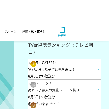
8:00
よる
池上彰のニュースそうだったの
か!! 池上流映像ショーSP
スポーツ
料理・旅・暮らし
番組表
8:54
よる
TVer視聴ランキング（テレビ朝
タモリステーション 日本人と
日）
石油 最前線 そもそも石油と
は何なのか!?徹底取材!
大空港～GATE24～
1
第3話 消えた子供と兎を追え！
8月6日(木)放送分
10:24
よる
アメトーーク！
2
サタデーステーション
売れっ子芸人の貴重トーーク祭り!!
8月6日(木)放送分
10:52
名探偵のままでいて
よる
3