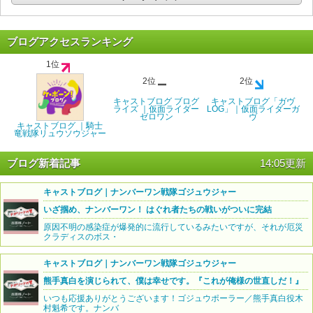
ブログアクセスランキング
1位
2位
2位
キャストブログ ブログ
キャストブログ「ガヴ
ライズ ｜仮面ライダー
LOG」｜仮面ライダーガ
ゼロワン
ヴ
キャストブログ ｜騎士
竜戦隊リュウソウジャー
ブログ新着記事
14:05更新
キャストブログ｜ナンバーワン戦隊ゴジュウジャー
いざ掴め、ナンバーワン！ はぐれ者たちの戦いがついに完結
原因不明の感染症が爆発的に流行しているみたいですが、それが厄災
クラディスのボス・
キャストブログ｜ナンバーワン戦隊ゴジュウジャー
熊手真白を演じられて、僕は幸せです。『これが俺様の世直しだ！』
いつも応援ありがとうございます！ゴジュウポーラー／熊手真白役木
村魁希です。ナンバ