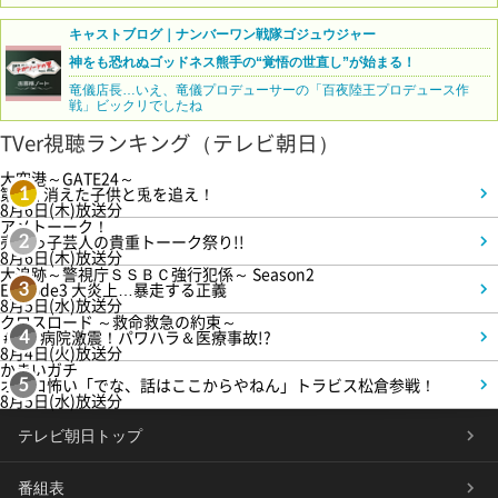
キャストブログ｜ナンバーワン戦隊ゴジュウジャー
神をも恐れぬゴッドネス熊手の“覚悟の世直し”が始まる！
竜儀店長…いえ、竜儀プロデューサーの「百夜陸王プロデュース作
戦」ビックリでしたね
TVer視聴ランキング（テレビ朝日）
大空港～GATE24～
第3話 消えた子供と兎を追え！
1
8月6日(木)放送分
アメトーーク！
売れっ子芸人の貴重トーーク祭り!!
2
8月6日(木)放送分
大追跡～警視庁ＳＳＢＣ強行犯係～ Season2
Episode3 大炎上…暴走する正義
3
8月5日(水)放送分
クロスロード ～救命救急の約束～
＃5 病院激震！パワハラ＆医療事故!?
4
8月4日(火)放送分
かまいガチ
オモロ怖い「でな、話はここからやねん」トラビス松倉参戦！
5
8月5日(水)放送分
テレビ朝日トップ
番組表