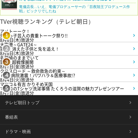
竜儀店長…いえ、竜儀プロデューサーの「百夜陸王プロデュース作
戦」ビックリでしたね
TVer視聴ランキング（テレビ朝日）
アメトーーク！
売れっ子芸人の貴重トーーク祭り!!
1
8月6日(木)放送分
大空港～GATE24～
第3話 消えた子供と兎を追え！
2
8月6日(木)放送分
名探偵のままでいて
第4話 超戦慄展開
3
8月7日(金)放送分
クロスロード ～救命救急の約束～
＃5 病院激震！パワハラ＆医療事故!?
4
8月4日(火)放送分
マツコ＆有吉 かりそめ天国
マツコのTシャツ洗濯事情 たくろうの滋賀の魅力プレゼンツアー
5
8月7日(金)放送分
テレビ朝日トップ
番組表
ドラマ・映画