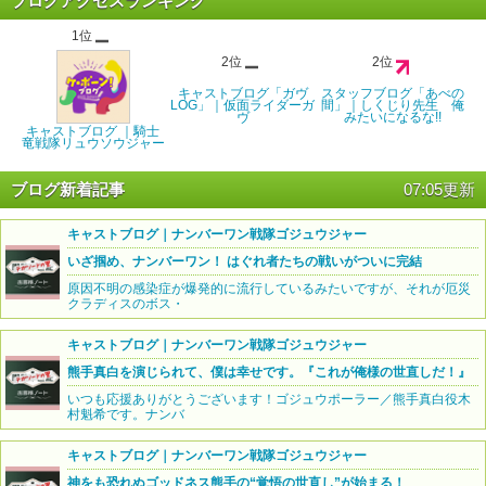
ブログアクセスランキング
1位
2位
2位
キャストブログ「ガヴ
スタッフブログ「あべの
LOG」｜仮面ライダーガ
間」｜しくじり先生 俺
ヴ
みたいになるな!!
キャストブログ ｜騎士
竜戦隊リュウソウジャー
ブログ新着記事
07:05更新
キャストブログ｜ナンバーワン戦隊ゴジュウジャー
いざ掴め、ナンバーワン！ はぐれ者たちの戦いがついに完結
原因不明の感染症が爆発的に流行しているみたいですが、それが厄災
クラディスのボス・
キャストブログ｜ナンバーワン戦隊ゴジュウジャー
熊手真白を演じられて、僕は幸せです。『これが俺様の世直しだ！』
いつも応援ありがとうございます！ゴジュウポーラー／熊手真白役木
村魁希です。ナンバ
キャストブログ｜ナンバーワン戦隊ゴジュウジャー
神をも恐れぬゴッドネス熊手の“覚悟の世直し”が始まる！