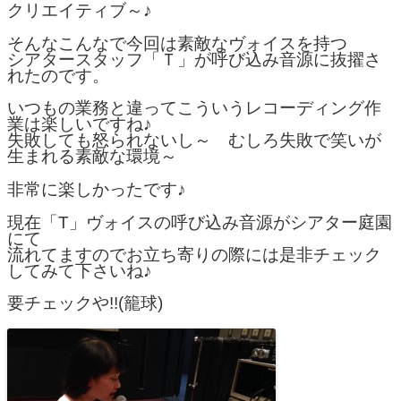
クリエイティブ～♪
そんなこんなで今回は素敵なヴォイスを持つ
シアタースタッフ「Ｔ」が呼び込み音源に抜擢さ
れたのです。
いつもの業務と違ってこういうレコーディング作
業は楽しいですね♪
失敗しても怒られないし～ むしろ失敗で笑いが
生まれる素敵な環境～
非常に楽しかったです♪
現在「T」ヴォイスの呼び込み音源がシアター庭園
にて
流れてますのでお立ち寄りの際には是非チェック
してみて下さいね♪
要チェックや!!(籠球)