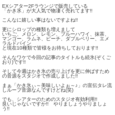
EXシアター2Fラウンジで販売している
「かき氷」が大人気で物凄く売れてます!!
こんなに嬉しい事はないですよね!!
更にシロップの種類も増えまして
いちご、メロン、レモン、ブルーハワイ、抹茶、
マンゴー、ラムネ、ピーチ、ダブルベリー、エメ
ラルドパイン
と現在10種類で皆様をお待ちしております!!
そんなワケで今回の記事のタイトルも続氷(ぞくご
おり)です!!
そして今週はかき氷の売り上げを更に伸ばすため
の音源をスタジオで作成しました!!
まぁ「かき氷ぃ～美味しいよぉ～♪」の宣伝タレ流
しループ音源なんですけどね(笑)
でも、シアターのためのスタジオ有効利用!!
良いじゃないですか!! やりましょうやりましょ
う!!