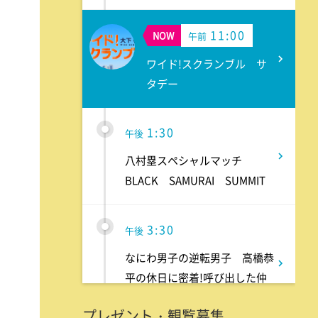
11:00
NOW
午前
ワイド!スクランブル サ
タデー
1:30
午後
八村塁スペシャルマッチ
BLACK SAMURAI SUMMIT
3:30
午後
なにわ男子の逆転男子 高橋恭
平の休日に密着!呼び出した仲
良しのある人とは!?
プレゼント・観覧募集