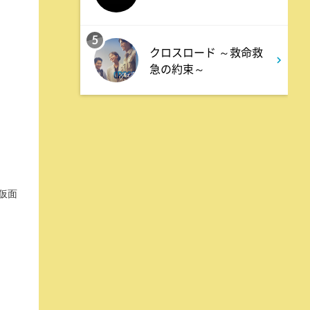
か!! 池上流映像ショーSP
5
8:54
クロスロード ～救命救
よる
急の約束～
タモリステーション 日本人と
石油 最前線 そもそも石油と
は何なのか!?徹底取材!
10:24
よる
。
サタデーステーション
仮面
10:52
よる
私の幸福時間