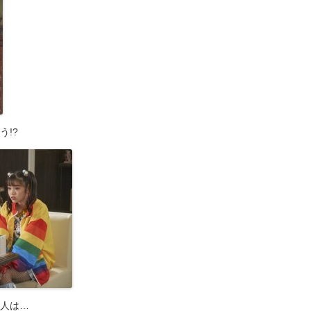
!?
人は…