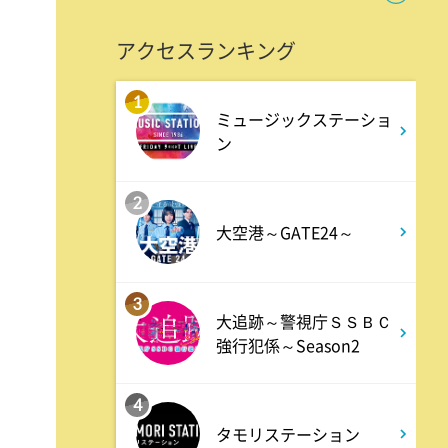
ANNスーパーJチャンネル
アクセスランキング
6:00
よる
1
ミュージックステーショ
人生の楽園 夏の1時間!ふるさ
ン
と大好きスペシャル
2
6:56
よる
大空港～GATE24～
サンド&芦田愛菜の博士ちゃ
ん 伊藤沙莉が初参戦!!目利き
3
三択バトルSP
大追跡～警視庁ＳＳＢＣ
強行犯係～Season2
8:00
よる
4
池上彰のニュースそうだったの
タモリステーション