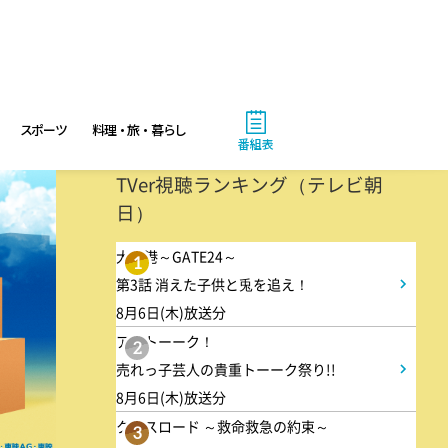
ANNニュース
6:00
あさ
スポーツ
料理・旅・暮らし
グッド!モーニング
番組表
TVer視聴ランキング（テレビ朝
8:00
あさ
日）
朝だ!生です旅サラダ 坂本昌
大空港～GATE24～
1
行が思い出の地・静岡県で極上
第3話 消えた子供と兎を追え！
旅&世界遺産特集!
8月6日(木)放送分
アメトーーク！
2
9:30
売れっ子芸人の貴重トーーク祭り!!
午前
8月6日(木)放送分
1泊家族 傑作選 100年前に
クロスロード ～救命救急の約束～
3
タイプスリップ!?昭和大正の暮