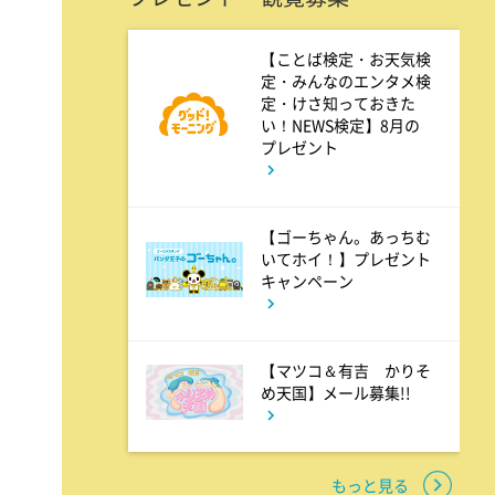
4:00
午後
【ことば検定・お天気検
定・みんなのエンタメ検
バチバチSTAR
定・けさ知っておきた
い！NEWS検定】8月の
プレゼント
4:30
午後
クレヨンしんちゃん 【スワン
【ゴーちゃん。あっちむ
ボート伝説だゾ】
いてホイ！】プレゼント
キャンペーン
5:00
午後
ドラえもん 【ウラメシズキ
【マツコ＆有吉 かりそ
ン】ほか
め天国】メール募集!!
5:30
午後
もっと見る