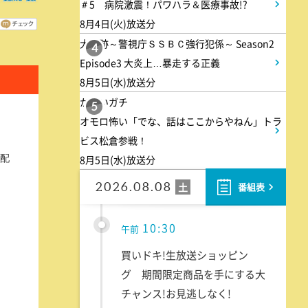
＃5 病院激震！パワハラ＆医療事故!?
らしをする衝撃家族
8月4日(火)放送分
大追跡～警視庁ＳＳＢＣ強行犯係～ Season2
4
9:55
午前
Episode3 大炎上…暴走する正義
8月5日(水)放送分
しあわせのたね。
かまいガチ
5
オモロ怖い「でな、話はここからやねん」トラ
10:00
午前
ビス松倉参戦！
8月5日(水)放送分
配
題名のない音楽会「背筋も凍
る!恐怖を感じる音楽会」
2026.08.08
土
番組表
10:30
午前
買いドキ!生放送ショッピン
グ 期間限定商品を手にする大
チャンス!お見逃しなく!