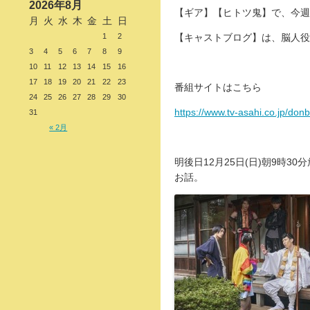
2026年8月
【ギア】【ヒトツ鬼】で、今週
月
火
水
木
金
土
日
1
2
【キャストブログ】は、脳人役
3
4
5
6
7
8
9
10
11
12
13
14
15
16
17
18
19
20
21
22
23
番組サイトはこちら
24
25
26
27
28
29
30
https://www.tv-asahi.co.jp/donb
31
« 2月
明後日12月25日(日)朝9時
お話。