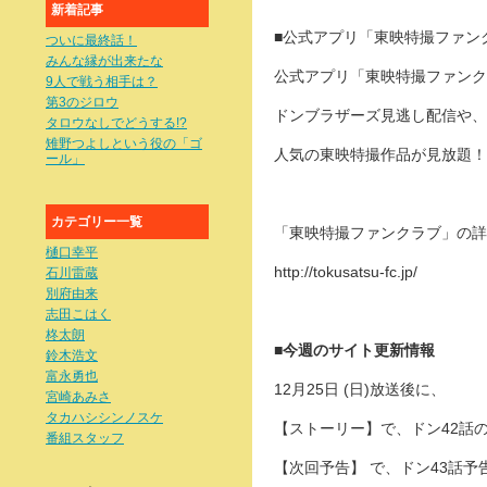
新着記事
■公式アプリ「東映特撮ファン
ついに最終話！
みんな縁が出来たな
公式アプリ「東映特撮ファンクラ
9人で戦う相手は？
第3のジロウ
ドンブラザーズ見逃し配信や、
タロウなしでどうする!?
雉野つよしという役の「ゴ
人気の東映特撮作品が見放題！
ール」
カテゴリー一覧
「東映特撮ファンクラブ」の詳
樋口幸平
http://tokusatsu-fc.jp/
石川雷蔵
別府由来
志田こはく
柊太朗
■今週のサイト更新情報
鈴木浩文
富永勇也
12月25日 (日)放送後に、
宮崎あみさ
タカハシシンノスケ
【ストーリー】で、ドン42話
番組スタッフ
【次回予告】 で、ドン43話予