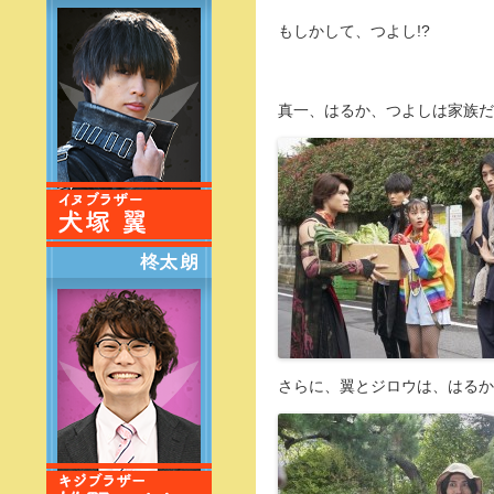
もしかして、つよし!?
真一、はるか、つよしは家族だ
さらに、翼とジロウは、はるか