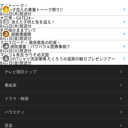
アメトーーク！
売れっ子芸人の貴重トーーク祭り!!
1
8月6日(木)放送分
大空港～GATE24～
第3話 消えた子供と兎を追え！
2
8月6日(木)放送分
名探偵のままでいて
第4話 超戦慄展開
3
8月7日(金)放送分
クロスロード ～救命救急の約束～
＃5 病院激震！パワハラ＆医療事故!?
4
8月4日(火)放送分
マツコ＆有吉 かりそめ天国
マツコのTシャツ洗濯事情 たくろうの滋賀の魅力プレゼンツアー
5
8月7日(金)放送分
テレビ朝日トップ
番組表
ドラマ・映画
バラエティ
音楽