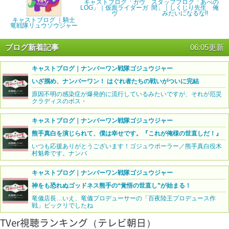
キャストブログ「ガヴ
スタッフブログ「あべの
LOG」｜仮面ライダーガ
間」｜しくじり先生 俺
ヴ
みたいになるな!!
キャストブログ ｜騎士
竜戦隊リュウソウジャー
ブログ新着記事
06:05更新
キャストブログ｜ナンバーワン戦隊ゴジュウジャー
いざ掴め、ナンバーワン！ はぐれ者たちの戦いがついに完結
原因不明の感染症が爆発的に流行しているみたいですが、それが厄災
クラディスのボス・
キャストブログ｜ナンバーワン戦隊ゴジュウジャー
熊手真白を演じられて、僕は幸せです。『これが俺様の世直しだ！』
いつも応援ありがとうございます！ゴジュウポーラー／熊手真白役木
村魁希です。ナンバ
キャストブログ｜ナンバーワン戦隊ゴジュウジャー
神をも恐れぬゴッドネス熊手の“覚悟の世直し”が始まる！
竜儀店長…いえ、竜儀プロデューサーの「百夜陸王プロデュース作
戦」ビックリでしたね
TVer視聴ランキング（テレビ朝日）