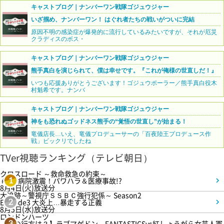
キャストブログ｜ナンバーワン戦隊ゴジュウジャー
いざ掴め、ナンバーワン！ はぐれ者たちの戦いがついに完結
原因不明の感染症が爆発的に流行しているみたいですが、それが厄災
クラディスのボス・
キャストブログ｜ナンバーワン戦隊ゴジュウジャー
熊手真白を演じられて、僕は幸せです。『これが俺様の世直しだ！』
いつも応援ありがとうございます！ゴジュウポーラー／熊手真白役木
村魁希です。ナンバ
キャストブログ｜ナンバーワン戦隊ゴジュウジャー
神をも恐れぬゴッドネス熊手の“覚悟の世直し”が始まる！
竜儀店長…いえ、竜儀プロデューサーの「百夜陸王プロデュース作
戦」ビックリでしたね
TVer視聴ランキング（テレビ朝日）
クロスロード ～救命救急の約束～
＃5 病院激震！パワハラ＆医療事故!?
1
8月4日(火)放送分
大追跡～警視庁ＳＳＢＣ強行犯係～ Season2
Episode3 大炎上…暴走する正義
2
8月5日(水)放送分
ロンドンハーツ
【恋の行方は？】ラブマゲドン…FANTASTICSvs紅しょうがら女芸人軍
3