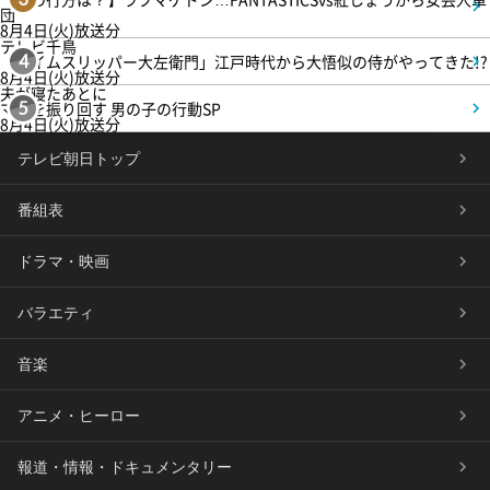
団
8月4日(火)放送分
テレビ千鳥
「タイムスリッパー大左衛門」江戸時代から大悟似の侍がやってきた!?
4
8月4日(火)放送分
夫が寝たあとに
ママを振り回す 男の子の行動SP
5
8月4日(火)放送分
テレビ朝日トップ
番組表
ドラマ・映画
バラエティ
音楽
アニメ・ヒーロー
報道・情報・ドキュメンタリー