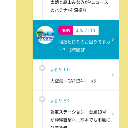
太朗と森山みなみが<ニュース
のハテナ>を深掘り
7:00
NOW
よる
相葉ヒロミのお困りですカ
ー? 2時間SP
9:00
よる
大空港～GATE24～ #3
9:54
よる
報道ステーション 台風13号
が沖縄直撃へ…熊本でも雨風に
対策急務