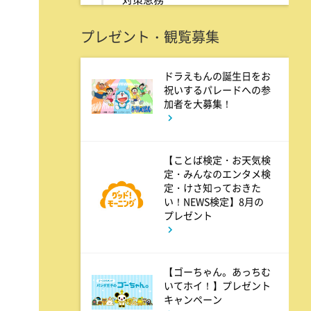
プレゼント・観覧募集
11:10
よる
熱闘甲子園 涙は、強さにな
ドラえもんの誕生日をお
祝いするパレードへの参
る。
加者を大募集！
11:40
よる
【ことば検定・お天気検
And One
定・みんなのエンタメ検
定・けさ知っておきた
い！NEWS検定】8月の
プレゼント
11:45
よる
アメトーーク! CLUB配信で見
られる懐かし回&傑作回
【ゴーちゃん。あっちむ
いてホイ！】プレゼント
キャンペーン