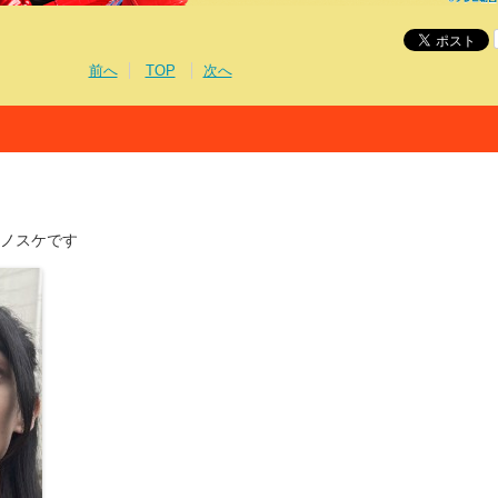
前へ
TOP
次へ
ノスケです