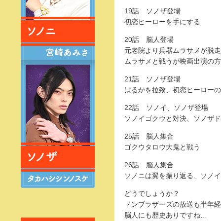
19話 ソノザ登場
初恋ヒーローを手にする
20話 脳人登場
元老院より兵器ムラサメが脱走
ムラサメと戦うが映画出演の方
21話 ソノザ登場
はるかを拉致、初恋ヒーローの
22話 ソノイ、ソノザ登場
ソノイゴクウと対決、ソノザド
25話 脳人集合
ゴクウタロウ大鬼と戦う
26話 脳人集合
ソノニは翼を振り返る、ソノイ
どうでしょうか？
ドンブラザーズの放送も半年経
脳人にも歴史ありですね…