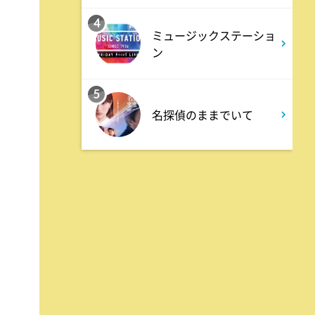
全力坂
4
ミュージックステーショ
ン
1:57
深夜
5
FRUITS ZIPPERのNEW
名探偵のままでいて
KAWAIIってしてよ?
2:27
深夜
サクラミーツ 【強烈キャラ登
場】コロチキコント&オンリー
ワンミーツ完結編!!
2:52
深夜
EBiDAN熱中!朝までBUDDiiS