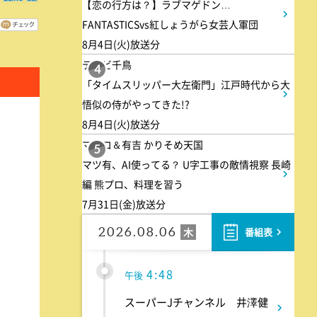
【恋の行方は？】ラブマゲドン…
FANTASTICSvs紅しょうがら女芸人軍団
1:55
8月4日(火)放送分
午後
テレビ千鳥
4
大空港～GATE24～ #2
「タイムスリッパー大左衛門」江戸時代から大
悟似の侍がやってきた!?
2:53
午後
8月4日(火)放送分
マツコ＆有吉 かりそめ天国
科捜研の女11 #10
5
マツ有、AI使ってる？ U字工事の敵情視察 長崎
編 熊プロ、料理を習う
3:50
午後
7月31日(金)放送分
相棒20 #5
2026.08.06
木
番組表
4:48
午後
スーパーJチャンネル 井澤健