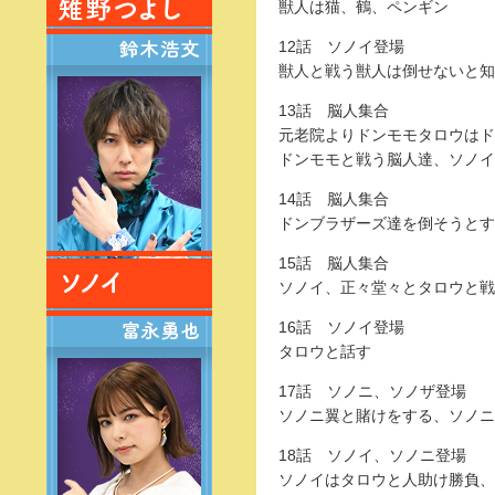
獣人は猫、鶴、ペンギン
12話 ソノイ登場
獣人と戦う獣人は倒せないと知
13話 脳人集合
元老院よりドンモモタロウはド
ドンモモと戦う脳人達、ソノイ
14話 脳人集合
ドンブラザーズ達を倒そうとす
15話 脳人集合
ソノイ、正々堂々とタロウと戦
16話 ソノイ登場
タロウと話す
17話 ソノニ、ソノザ登場
ソノニ翼と賭けをする、ソノニ
18話 ソノイ、ソノニ登場
ソノイはタロウと人助け勝負、