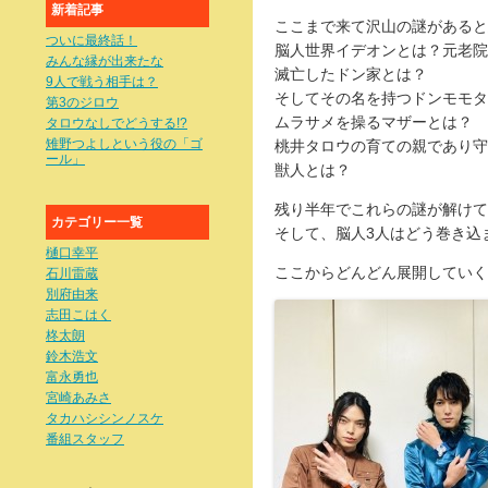
新着記事
ここまで来て沢山の謎があると
ついに最終話！
脳人世界イデオンとは？元老院
みんな縁が出来たな
滅亡したドン家とは？
9人で戦う相手は？
そしてその名を持つドンモモタ
第3のジロウ
ムラサメを操るマザーとは？
タロウなしでどうする!?
雉野つよしという役の「ゴ
桃井タロウの育ての親であり守
ール」
獣人とは？
残り半年でこれらの謎が解けて
カテゴリー一覧
そして、脳人3人はどう巻き込
樋口幸平
ここからどんどん展開していく
石川雷蔵
別府由来
志田こはく
柊太朗
鈴木浩文
富永勇也
宮崎あみさ
タカハシシンノスケ
番組スタッフ