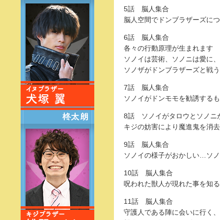
5話 脳人集合
脳人空間でドンブラザーズにつ
6話 脳人集合
各々の行動原理が生まれます
ソノイは芸術、ソノニは愛に、
ソノザがドンブラザーズと戦う
7話 脳人集合
ソノイがドンモモを勧誘するも
8話 ソノイがタロウとソノニ
キジの妨害により魔進鬼を消去
9話 脳人集合
ソノイの様子がおかしい…ソノ
10話 脳人集合
呪われた獣人が現れた事を知る
11話 脳人集合
守護人である陣に会いに行く、