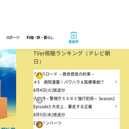
10:40
午前
大下容子ワイド!スクランブル
1:00
午後
スポーツ
料理・旅・暮らし
番組表
徹子の部屋 高橋文哉
TVer視聴ランキング（テレビ朝
日）
1:30
午後
クロスロード ～救命救急の約束～
1
DAIGOも台所 ～きょうの献
＃5 病院激震！パワハラ＆医療事故!?
立 何にする?～ 今日はハム
8月4日(火)放送分
の日!ごちそうに変身
大追跡～警視庁ＳＳＢＣ強行犯係～ Season2
2
Episode3 大炎上…暴走する正義
8月5日(水)放送分
1:45
午後
ロンドンハーツ
3
ANNニュース