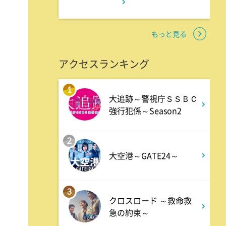
0:45
深夜
見取り図じゃん 【1人で見
もっと見る
て】小声の会…アノ人が退場で
す
アクセスランキング
1:15
深夜
1
大追跡～警視庁ＳＳＢＣ
あざとくて何が悪いの? 令和
強行犯係～Season2
最新!男女の出会いの場「相席
ラウンジ」に潜入調査!
2
大空港～GATE24～
1:50
深夜
テレ朝サマフェスナビ
3
クロスロード ～救命救
急の約束～
1:52
深夜