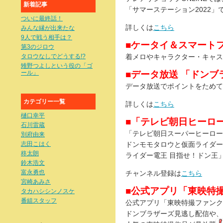
新着記事
「サマーステーション2022」
ついに最終話！
詳しくは
こちら
みんな縁が出来たな
9人で戦う相手は？
■ケータイ＆スマート
第3のジロウ
タロウなしでどうする!?
着メロやキャラクター・キャス
雉野つよしという役の「ゴ
ール」
■データ放送 「ドン
データ放送でポイントをためて
カテゴリー一覧
詳しくは
こちら
樋口幸平
■「テレビ朝日ヒーロー
石川雷蔵
「テレビ朝日スーパーヒーロータ
別府由来
志田こはく
ドンモモタロウと仮面ライダー
柊太朗
ライダー電王 目指せ！ドン王
鈴木浩文
富永勇也
チャンネル登録は
こちら
宮崎あみさ
■公式アプリ「東映特
タカハシシンノスケ
番組スタッフ
公式アプリ「東映特撮ファンクラ
ドンブラザーズ見逃し配信や、