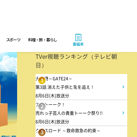
ANNニュース
6:00
あさ
スポーツ
料理・旅・暮らし
グッド!モーニング
番組表
TVer視聴ランキング（テレビ朝
8:00
あさ
日）
朝だ!生です旅サラダ 坂本昌
大空港～GATE24～
1
行が思い出の地・静岡県で極上
第3話 消えた子供と兎を追え！
旅&世界遺産特集!
8月6日(木)放送分
アメトーーク！
2
9:30
売れっ子芸人の貴重トーーク祭り!!
午前
8月6日(木)放送分
1泊家族 傑作選 100年前に
クロスロード ～救命救急の約束～
3
タイプスリップ!?昭和大正の暮