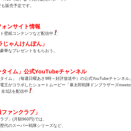
でも販売予定です。
フォンサイト情報
ト壁紙コンテンツなど配信中
ブラじゃんけんぽん」
豪華なプレゼントをもらおう。
タイム」公式YouTubeチャンネル
イム」（毎週日曜あさ9時～好評放送中）の公式YouTubeチャンネル
電王がコラボしたショートムービー「暴太郎戦隊ドンブラザーズmeets
」全3話を配信中
撮ファンクラブ」
ブ」(月額960円)では、
歴代のスーパー戦隊シリーズなど、