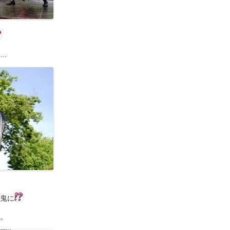
…
鬼に
。