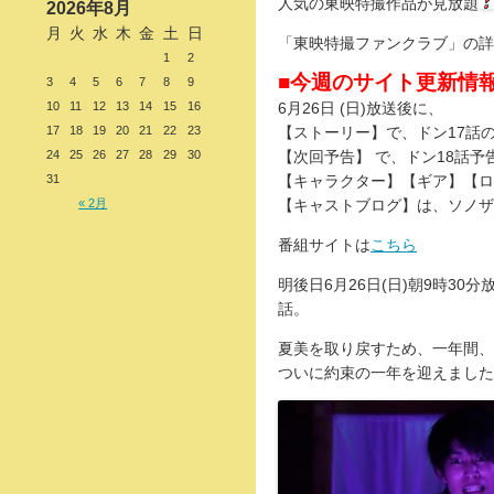
人気の東映特撮作品が見放題
2026年8月
月
火
水
木
金
土
日
「東映特撮ファンクラブ」の詳
1
2
■今週のサイト更新情
3
4
5
6
7
8
9
10
11
12
13
14
15
16
6月26日 (日)放送後に、
17
18
19
20
21
22
23
【ストーリー】で、ドン17話
24
25
26
27
28
29
30
【次回予告】 で、ドン18話予
31
【キャラクター】【ギア】【ロ
« 2月
【キャストブログ】は、ソノザ
番組サイトは
こちら
明後日6月26日(日)朝9時3
話。
夏美を取り戻すため、一年間、
ついに約束の一年を迎えました