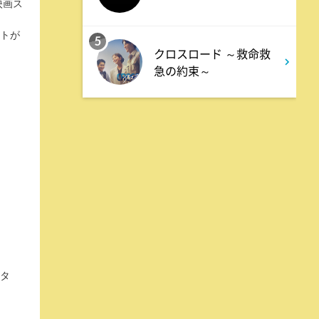
か!! 池上流映像ショーSP
映画ス
トが
5
8:54
クロスロード ～救命救
よる
急の約束～
タモリステーション 日本人と
石油 最前線 そもそも石油と
は何なのか!?徹底取材!
10:24
よる
サタデーステーション
10:52
よる
私の幸福時間
タ