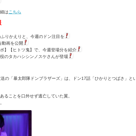
細は
こちら
報
のふりかえりと、今週のドン注目を
告動画を公開
ボ】【ヒトツ鬼】で、今週登場分を紹介
役のタカハシシンノスケさんが登場
0分放送の「暴太郎隊ドンブラザーズ」は、ドン17話「ひかりとつばさ」と
あることを口外せず逃亡していた翼。
。