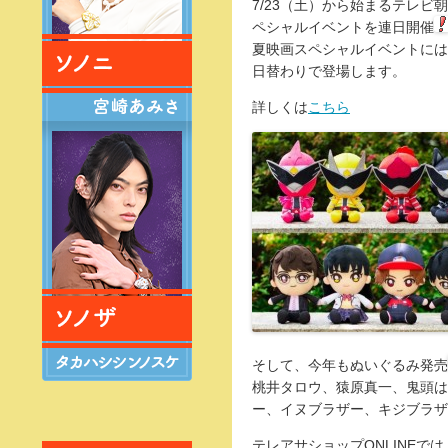
7/23（土）から始まるテレビ
ペシャルイベントを連日開催
夏映画スペシャルイベントには
日替わりで登場します。
詳しくは
こちら
そして、今年もぬいぐるみ発売
桃井タロウ、猿原真一、鬼頭は
ー、イヌブラザー、キジブラザ
テレアサショップONLINEで