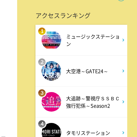
ANNスーパーJチャンネル
アクセスランキング
6:00
よる
1
ミュージックステーショ
人生の楽園 夏の1時間!ふるさ
ン
と大好きスペシャル
2
6:56
よる
大空港～GATE24～
サンド&芦田愛菜の博士ちゃ
ん 伊藤沙莉が初参戦!!目利き
3
三択バトルSP
大追跡～警視庁ＳＳＢＣ
強行犯係～Season2
8:00
よる
4
池上彰のニュースそうだったの
タモリステーション