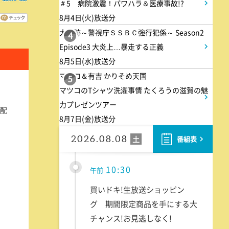
＃5 病院激震！パワハラ＆医療事故!?
らしをする衝撃家族
8月4日(火)放送分
大追跡～警視庁ＳＳＢＣ強行犯係～ Season2
4
9:55
午前
Episode3 大炎上…暴走する正義
8月5日(水)放送分
しあわせのたね。
マツコ＆有吉 かりそめ天国
5
マツコのTシャツ洗濯事情 たくろうの滋賀の魅
10:00
午前
力プレゼンツアー
配
8月7日(金)放送分
題名のない音楽会「背筋も凍
る!恐怖を感じる音楽会」
2026.08.08
土
番組表
10:30
午前
買いドキ!生放送ショッピン
グ 期間限定商品を手にする大
チャンス!お見逃しなく!