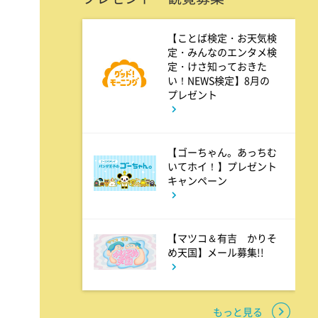
4:00
午後
【ことば検定・お天気検
定・みんなのエンタメ検
バチバチSTAR
定・けさ知っておきた
い！NEWS検定】8月の
プレゼント
4:30
午後
クレヨンしんちゃん 【スワン
【ゴーちゃん。あっちむ
ボート伝説だゾ】
いてホイ！】プレゼント
キャンペーン
5:00
午後
ドラえもん 【ウラメシズキ
【マツコ＆有吉 かりそ
ン】ほか
め天国】メール募集!!
5:30
午後
もっと見る