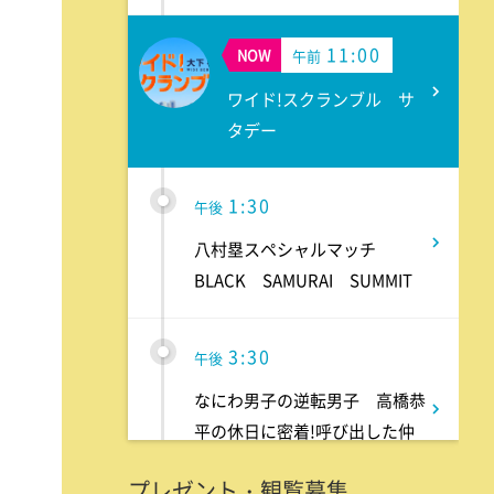
11:00
NOW
午前
ワイド!スクランブル サ
タデー
1:30
午後
八村塁スペシャルマッチ
BLACK SAMURAI SUMMIT
3:30
午後
なにわ男子の逆転男子 高橋恭
平の休日に密着!呼び出した仲
良しのある人とは!?
プレゼント・観覧募集