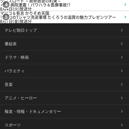
クロスロード ～救命救急の約束～
＃5 病院激震！パワハラ＆医療事故!?
4
8月4日(火)放送分
マツコ＆有吉 かりそめ天国
マツコのTシャツ洗濯事情 たくろうの滋賀の魅力プレゼンツアー
5
8月7日(金)放送分
テレビ朝日トップ
番組表
ドラマ・映画
バラエティ
音楽
アニメ・ヒーロー
報道・情報・ドキュメンタリー
スポーツ