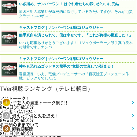
いざ掴め、ナンバーワン！ はぐれ者たちの戦いがついに完結
原因不明の感染症が爆発的に流行しているみたいですが、それが厄災
クラディスのボス・
キャストブログ｜ナンバーワン戦隊ゴジュウジャー
熊手真白を演じられて、僕は幸せです。『これが俺様の世直しだ！』
いつも応援ありがとうございます！ゴジュウポーラー／熊手真白役木
村魁希です。ナンバ
キャストブログ｜ナンバーワン戦隊ゴジュウジャー
神をも恐れぬゴッドネス熊手の“覚悟の世直し”が始まる！
竜儀店長…いえ、竜儀プロデューサーの「百夜陸王プロデュース作
戦」ビックリでしたね
TVer視聴ランキング（テレビ朝日）
アメトーーク！
売れっ子芸人の貴重トーーク祭り!!
1
8月6日(木)放送分
大空港～GATE24～
第3話 消えた子供と兎を追え！
2
8月6日(木)放送分
名探偵のままでいて
第4話 超戦慄展開
3
8月7日(金)放送分