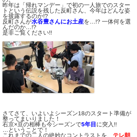
昨年は「帰れマンデー」で初の一人旅でのスター
トという伝説を残した反町さん、今年はどんな姿
を披露するのか!?
反町さんが
水谷豊さんにお土産
を…!? 一体何を選
んだのか…!?
是非ご覧ください!!
さてさて、いよいよシーズン18のスタート準備が
整ってまいりました！
右京×亘の相棒も今シーズンで
5年目
に突入!!
…ということで！
これまでの二人の絶妙なコントラストを、
テレ朝