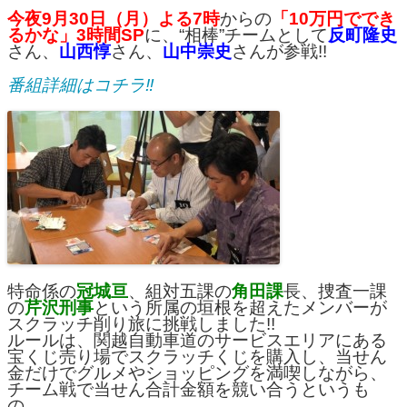
今夜9月30日（月）よる7時
からの
「10万円ででき
るかな」3時間SP
に、“相棒”チームとして
反町隆史
さん、
山西惇
さん、
山中崇史
さんが参戦!!
番組詳細はコチラ‼︎
特命係の
冠城亘
、組対五課の
角田課
長、捜査一課
の
芹沢刑事
という所属の垣根を超えたメンバーが
スクラッチ削り旅に挑戦しました!!
ルールは、関越自動車道のサービスエリアにある
宝くじ売り場でスクラッチくじを購入し、当せん
金だけでグルメやショッピングを満喫しながら、
チーム戦で当せん合計金額を競い合うというも
の。