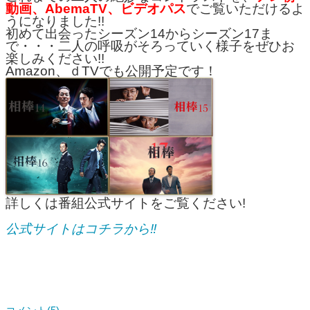
動画、AbemaTV、ビデオパス
でご覧いただけるよ
うになりました!!
初めて出会ったシーズン14からシーズン17ま
で・・・二人の呼吸がそろっていく様子をぜひお
楽しみください!!
Amazon、ｄTVでも公開予定です！
詳しくは番組公式サイトをご覧ください!
公式サイトはコチラから‼︎