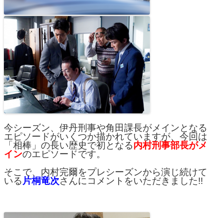
今シーズン、伊丹刑事や角田課長がメインとなる
エピソードがいくつか描かれていますが、今回は
「相棒」の長い歴史で初となる
内村刑事部長がメ
イン
のエピソードです。
そこで、内村完爾をプレシーズンから演じ続けて
いる
片桐竜次
さんにコメントをいただきました!!