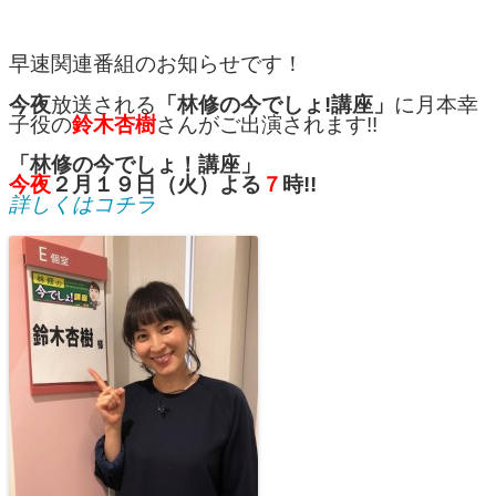
早速関連番組のお知らせです！
今夜
放送される
「林修の今でしょ!講座」
に月本幸
子役の
鈴木杏樹
さんがご出演されます!!
「林修の今でしょ！講座」
今夜
２月１９日（火）よる
７
時!!
詳しくはコチラ