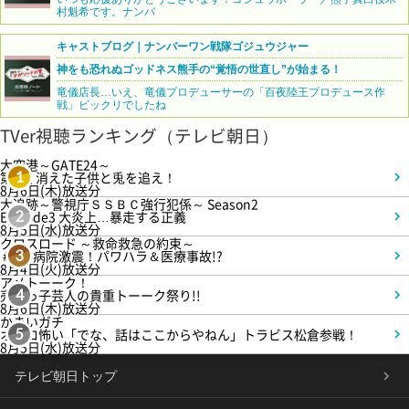
村魁希です。ナンバ
キャストブログ｜ナンバーワン戦隊ゴジュウジャー
神をも恐れぬゴッドネス熊手の“覚悟の世直し”が始まる！
竜儀店長…いえ、竜儀プロデューサーの「百夜陸王プロデュース作
戦」ビックリでしたね
TVer視聴ランキング（テレビ朝日）
大空港～GATE24～
第3話 消えた子供と兎を追え！
1
8月6日(木)放送分
大追跡～警視庁ＳＳＢＣ強行犯係～ Season2
Episode3 大炎上…暴走する正義
2
8月5日(水)放送分
クロスロード ～救命救急の約束～
＃5 病院激震！パワハラ＆医療事故!?
3
8月4日(火)放送分
アメトーーク！
売れっ子芸人の貴重トーーク祭り!!
4
8月6日(木)放送分
かまいガチ
オモロ怖い「でな、話はここからやねん」トラビス松倉参戦！
5
8月5日(水)放送分
テレビ朝日トップ