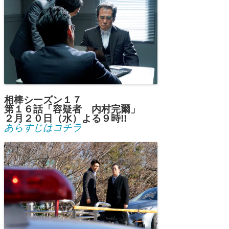
相棒シーズン１７
第１６
話「容疑者 内村完爾」
２月２０日（水）よる９時!!
あらすじはコチラ