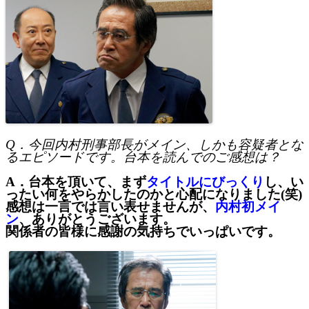
Q
．今回内村刑事部長がメイン、しかも容疑者とな
るエピソードです。
台本を読んでのご感想は？
A．台本を頂いて、まず
タイトルにびっくり
し、
い
ったい何をやらかしたのかと心配になりました
(
笑
)
感想は一言では言い表せませんが、
内村初メイ
ン
、ありがとうございます。
関係者の皆様に感謝の気持ちでいっぱいです。