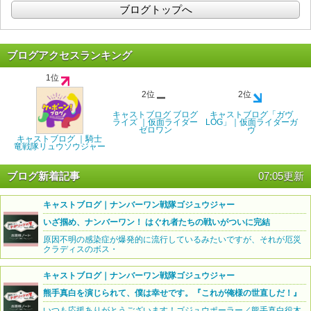
ブログトップへ
ブログアクセスランキング
1位
2位
2位
キャストブログ ブログ
キャストブログ「ガヴ
ライズ ｜仮面ライダー
LOG」｜仮面ライダーガ
ゼロワン
ヴ
キャストブログ ｜騎士
竜戦隊リュウソウジャー
ブログ新着記事
07:05更新
キャストブログ｜ナンバーワン戦隊ゴジュウジャー
いざ掴め、ナンバーワン！ はぐれ者たちの戦いがついに完結
原因不明の感染症が爆発的に流行しているみたいですが、それが厄災
クラディスのボス・
キャストブログ｜ナンバーワン戦隊ゴジュウジャー
熊手真白を演じられて、僕は幸せです。『これが俺様の世直しだ！』
いつも応援ありがとうございます！ゴジュウポーラー／熊手真白役木