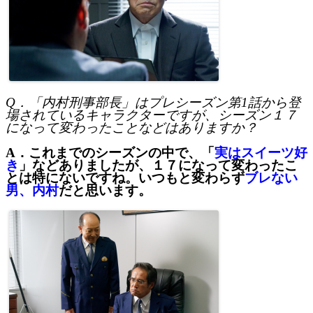
Q
．「内村刑事部長」はプレシーズン第
1
話から登
場されているキャラクターで
すが、シーズン１７
になって変わったことなどはありますか？
A．
これまでのシーズンの中で、「
実はスイーツ好
き
」などありましたが、
１７になって変わったこ
とは特にないですね。
いつもと変わらず
ブレない
男、内村
だと思います。