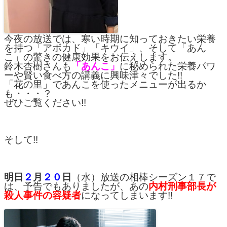
今夜の放送では、寒い時期に知っておきたい栄養
を持つ「アボカド」「キウイ」、そして「あん
こ」の驚きの健康効果をお伝えします。
鈴木杏樹さんも
「あんこ」
に秘められた栄養パワ
ーや賢い食べ方の講義に興味津々でした!!
「花の里」であんこを使ったメニューが出るか
も・・・？
ぜひご覧ください!!
そして!!
明日
２
月
２０
日
（水）放送の相棒シーズン１７で
は、予告でもありましたが、あの
内村刑事部長が
殺人事件の容疑者
になってしまいます!!