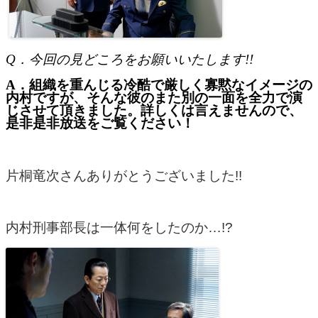
Q
．今回の見どころをお願いいたします!!
A．
組織を重んじる冷酷で厳しく寡黙なイメージの
内村ですが、そんな彼のまた別
の一面を
全力で演
じさせて頂きました。詳しくは言えませんので、
是非是非放送をご覧ください！
片桐竜次さんありがとうございました!!
内村刑事部長は一体何をしたのか…!?