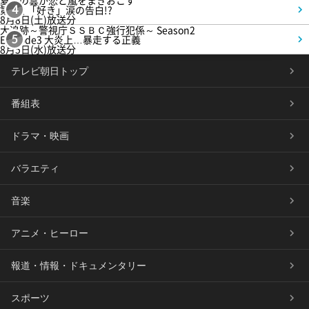
第5話 「好き」涙の告白!?
4
8月8日(土)放送分
大追跡～警視庁ＳＳＢＣ強行犯係～ Season2
Episode3 大炎上…暴走する正義
5
8月5日(水)放送分
テレビ朝日トップ
番組表
ドラマ・映画
バラエティ
音楽
アニメ・ヒーロー
報道・情報・ドキュメンタリー
スポーツ