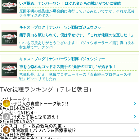
いざ掴め、ナンバーワン！ はぐれ者たちの戦いがついに完結
原因不明の感染症が爆発的に流行しているみたいですが、それが厄災
クラディスのボス・
キャストブログ｜ナンバーワン戦隊ゴジュウジャー
熊手真白を演じられて、僕は幸せです。『これが俺様の世直しだ！』
いつも応援ありがとうございます！ゴジュウポーラー／熊手真白役木
村魁希です。ナンバ
キャストブログ｜ナンバーワン戦隊ゴジュウジャー
神をも恐れぬゴッドネス熊手の“覚悟の世直し”が始まる！
竜儀店長…いえ、竜儀プロデューサーの「百夜陸王プロデュース作
戦」ビックリでしたね
TVer視聴ランキング（テレビ朝日）
アメトーーク！
売れっ子芸人の貴重トーーク祭り!!
1
8月6日(木)放送分
大空港～GATE24～
第3話 消えた子供と兎を追え！
2
8月6日(木)放送分
クロスロード ～救命救急の約束～
＃5 病院激震！パワハラ＆医療事故!?
3
8月4日(火)放送分
夏色の雲が恋と嵐をまきおこす