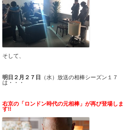
そして、
明日２月２７日
（水）放送の相棒シーズン１７
は・・・
右京の「ロンドン時代の元相棒」が再び登場しま
す!!