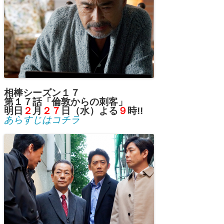
相棒シーズン１７
第１７
話「倫敦からの刺客」
明日
２
月
２７
日（水）よる
９
時!!
あらすじはコチラ