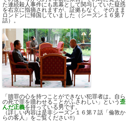
た連続殺人事件にも黒幕として関与していた疑惑
を右京に指摘されますが、証拠もなく、そのまま
ロンドンに帰国していました（シーズン１６第７
話）。
「贖罪の心を持つことができない犯罪者は。自ら
の死で罪を贖わせることがふさわしい」という
歪
んだ正義
を持っている男です。
（詳しい内容は是非シーズン１６第７話「倫敦か
らの客人」をご覧ください!!）