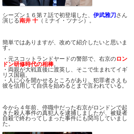
シーズン１６第７話で初登場した、
伊武雅刀
さん
演じる
南井 十
（ミナイ・ツナシ）。
簡単ではありますが、改めて紹介したいと思いま
す。
・元スコットランドヤードの警部で、右京の
ロン
ドン研修時代の相棒
。
・両親が大戦直後に渡英し、そこで生まれてイギ
リス国籍。
・人に心を開かせるところがあり、犯罪者さえも
彼を信用して自供を始めるとまで言われている。
今から４年前、停職中だった右京がロンドンで起
きた殺人事件の真犯人を逮捕しましたが、被疑者
自殺で終わってしまった事件にも関与していまし
た。