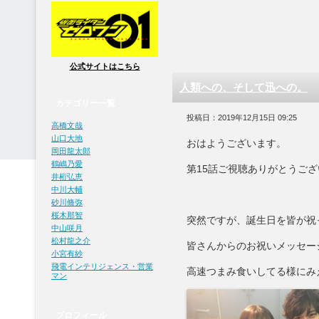
公式サイトはこちら
人類への、そして迅への。
カテゴリー一覧
投稿日：2019年12月15日 09:25
高橋文哉
山口大地
おはようございます。
岡田龍太郎
鶴嶋乃愛
第15話ご視聴ありがとうご
井桁弘恵
中川大輔
砂川脩弥
桜木那智
突然ですが、誕生日を皆が祝
中山咲月
松村龍之介
皆さんからのお祝いメッセー
小宮有紗
飛電インテリジェンス・営業
高速つまみ食いしてる様にみ
マン
プロフィール