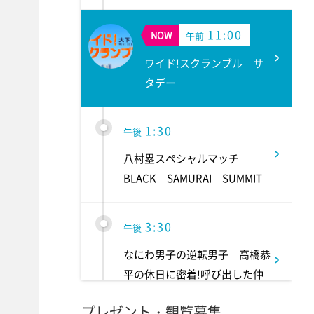
11:00
NOW
午前
ワイド!スクランブル サ
タデー
1:30
午後
八村塁スペシャルマッチ
BLACK SAMURAI SUMMIT
3:30
午後
なにわ男子の逆転男子 高橋恭
平の休日に密着!呼び出した仲
良しのある人とは!?
プレゼント・観覧募集