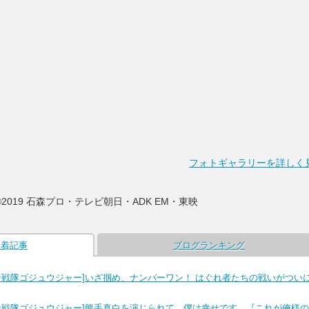
フォトギャラリーを詳しく
©2019 石森プロ・テレビ朝日・ADK EM・東映
新着記事
ブログランキング
ン戦隊ゴジュウジャー]いざ掴め、ナンバーワン！ はぐれ者たちの戦いがつい
ン戦隊ゴジュウジャー]熊手真白を演じられて、僕は幸せです。『これが俺様