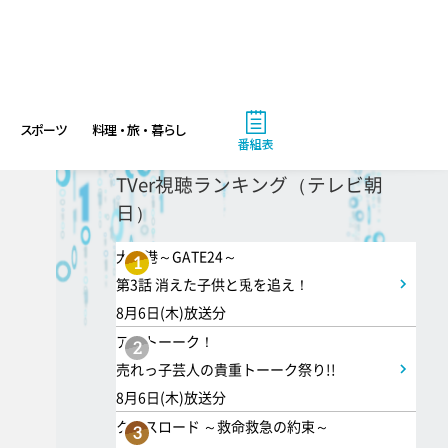
ANNニュース
6:00
あさ
スポーツ
料理・旅・暮らし
グッド!モーニング
番組表
TVer視聴ランキング（テレビ朝
8:00
あさ
日）
朝だ!生です旅サラダ 坂本昌
大空港～GATE24～
1
行が思い出の地・静岡県で極上
第3話 消えた子供と兎を追え！
旅&世界遺産特集!
8月6日(木)放送分
アメトーーク！
2
9:30
売れっ子芸人の貴重トーーク祭り!!
午前
8月6日(木)放送分
1泊家族 傑作選 100年前に
クロスロード ～救命救急の約束～
3
タイプスリップ!?昭和大正の暮