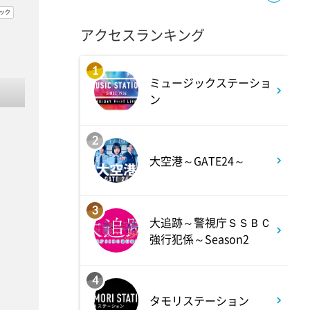
ANNスーパーJチャンネル
アクセスランキング
6:00
よる
1
ミュージックステーショ
人生の楽園 夏の1時間!ふるさ
ン
と大好きスペシャル
2
6:56
よる
大空港～GATE24～
サンド&芦田愛菜の博士ちゃ
ん 伊藤沙莉が初参戦!!目利き
3
三択バトルSP
大追跡～警視庁ＳＳＢＣ
強行犯係～Season2
8:00
よる
4
池上彰のニュースそうだったの
タモリステーション