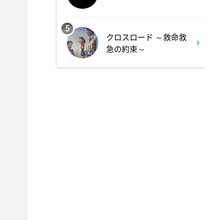
か!! 池上流映像ショーSP
5
8:54
クロスロード ～救命救
よる
急の約束～
タモリステーション 日本人と
石油 最前線 そもそも石油と
は何なのか!?徹底取材!
10:24
よる
サタデーステーション
10:52
よる
私の幸福時間