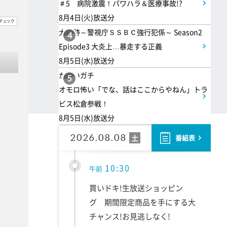
＃5 病院激震！パワハラ＆医療事故!?
らしをする衝撃家族
8月4日(火)放送分
大追跡～警視庁ＳＳＢＣ強行犯係～ Season2
4
9:55
午前
Episode3 大炎上…暴走する正義
8月5日(水)放送分
しあわせのたね。
かまいガチ
5
オモロ怖い「でな、話はここからやねん」トラ
10:00
午前
ビス松倉参戦！
8月5日(水)放送分
題名のない音楽会「背筋も凍
る!恐怖を感じる音楽会」
2026.08.08
土
番組表
10:30
午前
買いドキ!生放送ショッピン
グ 期間限定商品を手にする大
チャンス!お見逃しなく!