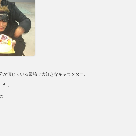
分が演じている最強で大好きなキャラクター、
した。
は
。