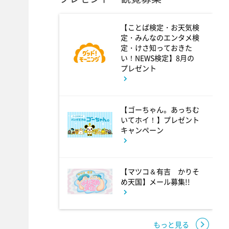
4:00
午後
【ことば検定・お天気検
定・みんなのエンタメ検
バチバチSTAR
定・けさ知っておきた
い！NEWS検定】8月の
プレゼント
4:30
午後
クレヨンしんちゃん 【スワン
【ゴーちゃん。あっちむ
ボート伝説だゾ】
いてホイ！】プレゼント
キャンペーン
5:00
午後
ドラえもん 【ウラメシズキ
【マツコ＆有吉 かりそ
ン】ほか
め天国】メール募集!!
5:30
午後
もっと見る