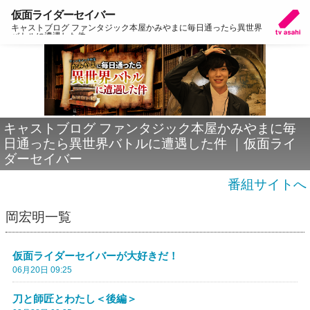
仮面ライダーセイバー
キャストブログ ファンタジック本屋かみやまに毎日通ったら異世界
バトルに遭遇した件
キャストブログ ファンタジック本屋かみやまに毎
日通ったら異世界バトルに遭遇した件 ｜仮面ライ
ダーセイバー
番組サイトへ
岡宏明一覧
仮面ライダーセイバーが大好きだ！
06月20日 09:25
刀と師匠とわたし＜後編＞