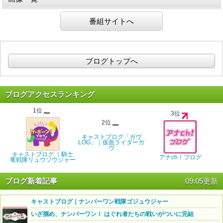
番組サイトへ
ブログトップへ
ブログアクセスランキング
1位
3位
2位
キャストブログ「ガヴ
LOG」｜仮面ライダーガ
ヴ
キャストブログ ｜騎士
アナch！ブログ
竜戦隊リュウソウジャー
ブログ新着記事
09:05更新
キャストブログ｜ナンバーワン戦隊ゴジュウジャー
いざ掴め、ナンバーワン！ はぐれ者たちの戦いがついに完結