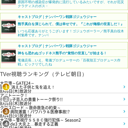
原因不明の感染症が爆発的に流行しているみたいですが、それが厄災
クラディスのボス・
キャストブログ｜ナンバーワン戦隊ゴジュウジャー
熊手真白を演じられて、僕は幸せです。『これが俺様の世直しだ！』
いつも応援ありがとうございます！ゴジュウポーラー／熊手真白役木
村魁希です。ナンバ
キャストブログ｜ナンバーワン戦隊ゴジュウジャー
神をも恐れぬゴッドネス熊手の“覚悟の世直し”が始まる！
竜儀店長…いえ、竜儀プロデューサーの「百夜陸王プロデュース作
戦」ビックリでしたね
TVer視聴ランキング（テレビ朝日）
大空港～GATE24～
第3話 消えた子供と兎を追え！
1
8月6日(木)放送分
アメトーーク！
売れっ子芸人の貴重トーーク祭り!!
2
8月6日(木)放送分
クロスロード ～救命救急の約束～
＃5 病院激震！パワハラ＆医療事故!?
3
8月4日(火)放送分
大追跡～警視庁ＳＳＢＣ強行犯係～ Season2
Episode3 大炎上…暴走する正義
4
8月5日(水)放送分