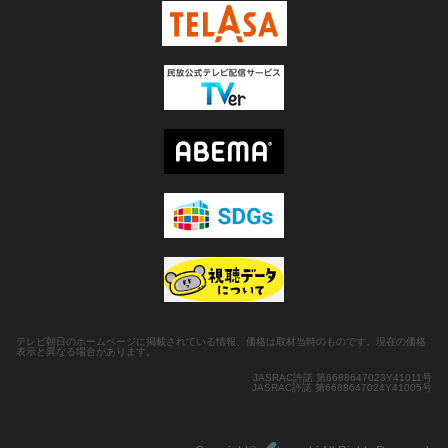
テレビ朝日のホームページに掲載されている情報、価格は取材当時のものです。現在の価格
表示と異なる場合があります。
JASRAC許諾 第6688647023Y41011号
JASRAC許諾 第6688647024Y41005号