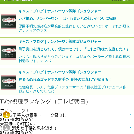
キャストブログ｜ナンバーワン戦隊ゴジュウジャー
いざ掴め、ナンバーワン！ はぐれ者たちの戦いがついに完結
原因不明の感染症が爆発的に流行しているみたいですが、それが厄災
クラディスのボス・
キャストブログ｜ナンバーワン戦隊ゴジュウジャー
熊手真白を演じられて、僕は幸せです。『これが俺様の世直しだ！』
いつも応援ありがとうございます！ゴジュウポーラー／熊手真白役木
村魁希です。ナンバ
キャストブログ｜ナンバーワン戦隊ゴジュウジャー
神をも恐れぬゴッドネス熊手の“覚悟の世直し”が始まる！
竜儀店長…いえ、竜儀プロデューサーの「百夜陸王プロデュース作
戦」ビックリでしたね
TVer視聴ランキング（テレビ朝日）
アメトーーク！
売れっ子芸人の貴重トーーク祭り!!
1
8月6日(木)放送分
大空港～GATE24～
第3話 消えた子供と兎を追え！
2
8月6日(木)放送分