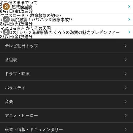
名探偵のままでいて
第4話 超戦慄展開
3
8月7日(金)放送分
クロスロード ～救命救急の約束～
＃5 病院激震！パワハラ＆医療事故!?
4
8月4日(火)放送分
マツコ＆有吉 かりそめ天国
マツコのTシャツ洗濯事情 たくろうの滋賀の魅力プレゼンツアー
5
8月7日(金)放送分
テレビ朝日トップ
番組表
ドラマ・映画
バラエティ
音楽
アニメ・ヒーロー
報道・情報・ドキュメンタリー