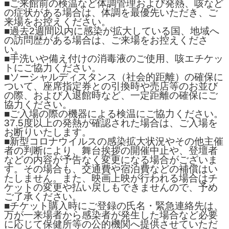
■ご来館前の検温など体調管理および発熱、咳など
の症状がある場合は、体調を最優先いただき、ご
来場をお控えください。
■過去2週間以内に感染が拡大している国、地域へ
の訪問歴がある場合は、ご来場をお控えくださ
い。
■手洗いや備え付けの消毒液のご使用、咳エチケッ
トにご協力ください。
■ソーシャルディスタンス（社会的距離）の確保に
ついて、座席指定券との引換時や売店等のお並び
の際、および入退館時など、一定距離の確保にご
協力ください。
■ご入場の際の機器による検温にご協力ください。
37.5度以上の発熱が確認された場合は、ご入場を
お断りいたします。
■新型コロナウイルスの感染拡大状況やその他主催
者の判断により、舞台挨拶の開催中止や、登壇者
などの内容が予告なく変更になる場合がございま
す。その場合も、交通費や宿泊費などの補償はい
たしません。また、映画上映が行われる場合はチ
ケットの変更や払い戻しもできませんので、予め
ご了承ください。
■チケット購入時にご登録の氏名・緊急連絡先は、
万が一来場者から感染者が発生した場合など必要
に応じて保健所等の公的機関へ提供させていただ