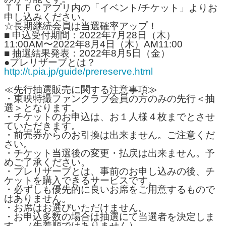
ＴＴＦＣアプリ内の「イベント/チケット」よりお
申し込みください。
☆長期継続会員は当選確率アップ！
■ 申込受付期間：2022年7月28日（木）
11:00AM〜2022年8月4日（木）AM11:00
■ 抽選結果発表：2022年8月5日（金）
●プレリザーブとは？
http://t.pia.jp/guide/prereserve.html
≪先行抽選販売に関する注意事項≫
・東映特撮ファンクラブ会員の方のみの先行＜抽
選＞となります。
・チケットのお申込は、お１人様４枚までとさせ
ていただきます。
・前売券からのお引換は出来ません。ご注意くだ
さい。
・チケット当選後の変更・払戻は出来ません。予
めご了承ください。
・プレリザーブとは、事前のお申し込みの後、チ
ケットを購入できるサービスです。
・必ずしも優先的に良いお席をご用意するもので
はありません。
・お席はお選びいただけません。
・お申込多数の場合は抽選にて当選者を決定しま
す。（先着順ではありません）