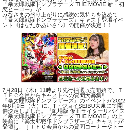
『暴太郎戦隊ドンブラザーズ THE MOVIE 新・初
恋ヒーロー』が
みなさまの盛り上がりに感謝の気持ちを込めて
『暴太郎戦隊ドンブラザーズ』キャスト登壇イベ
ント《はなたかあいさつ》の開催が決定！！
7月28日（木）11時より先行抽選販売開始で、Ｔ
ＴＦＣ会員からキャストへの質問大募集!!
『暴太郎戦隊ドンブラザーズ』のイベントが2022
年8月9日（火）に、T・ジョイSEIBU大泉にて開
催決定しました。『劇場版 仮面ライダーリバイス
／暴太郎戦隊ドンブラザーズ THE MOVIE』の上
映前に『暴太郎戦隊ドンブラザーズ』キャストが
登壇し、ＴＴＦＣ会員からの質問コーナーやトー