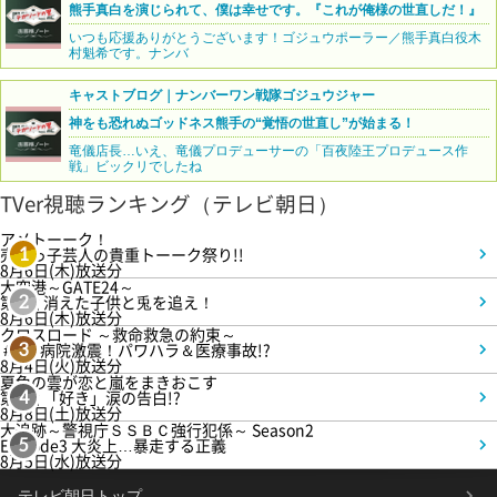
熊手真白を演じられて、僕は幸せです。『これが俺様の世直しだ！』
いつも応援ありがとうございます！ゴジュウポーラー／熊手真白役木
村魁希です。ナンバ
キャストブログ｜ナンバーワン戦隊ゴジュウジャー
神をも恐れぬゴッドネス熊手の“覚悟の世直し”が始まる！
竜儀店長…いえ、竜儀プロデューサーの「百夜陸王プロデュース作
戦」ビックリでしたね
TVer視聴ランキング（テレビ朝日）
アメトーーク！
売れっ子芸人の貴重トーーク祭り!!
1
8月6日(木)放送分
大空港～GATE24～
第3話 消えた子供と兎を追え！
2
8月6日(木)放送分
クロスロード ～救命救急の約束～
＃5 病院激震！パワハラ＆医療事故!?
3
8月4日(火)放送分
夏色の雲が恋と嵐をまきおこす
第5話 「好き」涙の告白!?
4
8月8日(土)放送分
大追跡～警視庁ＳＳＢＣ強行犯係～ Season2
Episode3 大炎上…暴走する正義
5
8月5日(水)放送分
テレビ朝日トップ