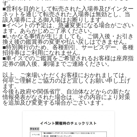
す。
■営利を目的として転売された入場券及びインター
ネットを通じて転売された入場券は無効とし、当
該入場券による御入場はお断りします。
■イベントの予定は、急遽変更になる場合がござい
ます。あらかじめご了承ください。
■いかなる事情が生じましても、ご購入後・お引き
換え後の鑑賞券の変更や払い戻しはできません。
■特別興行のため、各種割引、サービスデー、各種
招待券はご利用になれません。
■車イスでのご鑑賞をご希望されるお客様は座席指
定券の購入後、劇場までご連絡ください。
以上、ご来場いただくお客様におかれましては、
何卒ご理解とご協力のほど宜しくお願い申し上げ
ます。
今後も政府や関係省庁、自治体などからの新たな
情報発表がなされた場合は、その内容により対策
を追加及び変更する場合がございます。