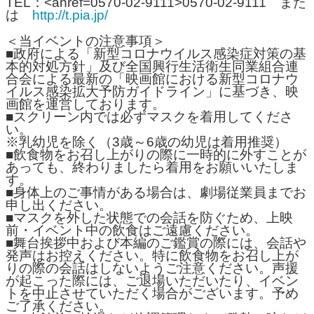
TEL：<ahref=0570-02-9111>0570-02-9111 また
は
http://t.pia.jp/
＜当イベントの注意事項＞
■政府による「新型コロナウイルス感染症対策の基
本的対処方針」及び全国興行生活衛生同業組合連
合会による最新の「映画館における新型コロナウ
イルス感染拡大予防ガイドライン」に基づき、映
画館を運営しております。
■スクリーン内では必ずマスクを着用してくださ
い。
※乳幼児を除く（3歳～6歳の幼児は着用推奨）
■飲食物をお召し上がりの際に一時的に外すことが
あっても、終わりましたら着用をお願いいたしま
す。
■身体上のご事情がある場合は、劇場従業員までお
申し出ください。
■マスクを外した状態での会話を防ぐため、上映
前・イベント中の飲食はご遠慮ください。
■舞台挨拶中および本編のご鑑賞の際には、会話や
発声はお控えください。特に飲食物をお召し上が
りの際の会話はしないようご注意ください。声援
が起こった際には、ご退場いただいたり、イベン
トを中止させていただく場合がございます。予め
ご了承ください。