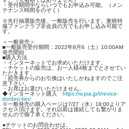
・受付期間中ならいつでもお申込み可能。（メン
テナンス時間をのぞく）
※先行抽選販売後、一般販売を行います。東映特
撮ファンクラブ非会員の方でもお申し込み可能で
す。
＜一般発売＞
■一般販売受付期間：2022年8月6（土）10:00AM
発売開始
■購入方法
・インターネットでお求めいただけます。
・チケットの販売は、お一人様4枚までとさせてい
ただきます。
・前売券からのお引換はいたしかねますのでご注
意下さい。
・お席はお選びいただけません。
◆インターネット購入
https://w.pia.jp/t/revice-
donbro-fan/
※一般発売の購入ページは7/27（水）18:00よりア
クセス頂けます。それ以前は接続しても繋がりま
せんので御了承ください。
●チケットのお問合わせは、