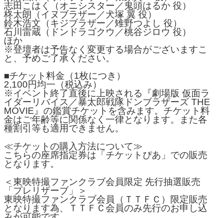
志田こはく（オニシスター／鬼頭はるか 役）
柊太朗（イヌブラザー／犬塚 翼 役）
鈴木浩文（キジブラザー／雉野つよし 役）
石川雷蔵（ドンドラゴクウ／桃谷ジロウ 役）
ほか
※登壇者は予告なく変更する場合がございますこ
と、予めご了承ください。
■チケット料金（1枚につき）
2,100円均一（税込み）
※イベント終了直後に上映される『劇場版 仮面ラ
イダーリバイス／暴太郎戦隊ドンブラザーズ THE
MOVIE』の鑑賞チケットを含みます。チケット料
金はご年齢等に関係なく一律となります。また各
種割引等も適用できません。
≪チケットの購入方法について≫
こちらの座席指定券は「チケットぴあ」での販売
となります。
＜東映特撮ファンクラブ会員限定 先行抽選販売
「プレリザーブ」＞
東映特撮ファンクラブ会員（ＴＴＦＣ）限定販売
となります為、ＴＴＦＣ会員のみ先行のお申し込
みが可能です。