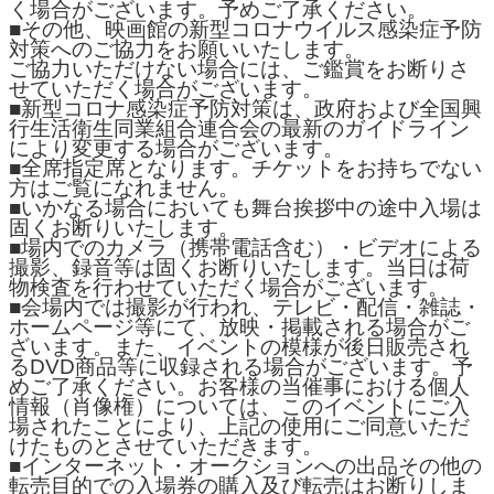
く場合がございます。予めご了承ください。
■その他、映画館の新型コロナウイルス感染症予防
対策へのご協力をお願いいたします。
ご協力いただけない場合には、ご鑑賞をお断りさ
せていただく場合がございます。
■新型コロナ感染症予防対策は、政府および全国興
行生活衛生同業組合連合会の最新のガイドライン
により変更する場合がございます。
■全席指定席となります。チケットをお持ちでない
方はご覧になれません。
■いかなる場合においても舞台挨拶中の途中入場は
固くお断りいたします。
■場内でのカメラ（携帯電話含む）・ビデオによる
撮影、録音等は固くお断りいたします。当日は荷
物検査を行わせていただく場合がございます。
■会場内では撮影が行われ、テレビ・配信・雑誌・
ホームページ等にて、放映・掲載される場合がご
ざいます。また、イベントの模様が後日販売され
るDVD商品等に収録される場合がございます。予
めご了承ください。お客様の当催事における個人
情報（肖像権）については、このイベントにご入
場されたことにより、上記の使用にご同意いただ
けたものとさせていただきます。
■インターネット・オークションへの出品その他の
転売目的での入場券の購入及び転売はお断りしま