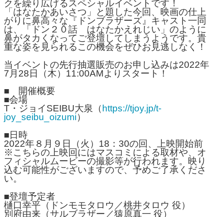
クを繰り広げるスペシャルイベントです！
「はなたかあいさつ」と題した今回、映画の仕上
がりに鼻高々な『ドンブラザーズ』キャスト一同
は、「ドン２０話 はなたかえれじい」のように
鼻がタカくなってご登壇してしまうようです。貴
重な姿を見られるこの機会をぜひお見逃しなく！
当イベントの先行抽選販売のお申し込みは2022年
7月28日（木）11:00AMよりスタート！
■ 開催概要
■会場
T・ジョイSEIBU大泉（
https://tjoy.jp/t-
joy_seibu_oizumi
）
■日時
2022年８月９日（火）18：30の回、上映開始前
※こちらの上映回にはマスコミによる取材や、オ
フィシャルムービーの撮影等が行われます。映り
込む可能性がございますので、予めご了承くださ
い。
■登壇予定者
樋口幸平（ドンモモタロウ／桃井タロウ 役）
別府由来（サルブラザー／猿原真一 役）