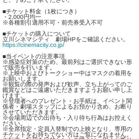
■チケット料金（1枚につき）
・2,000円均一
※各種割引適用不可・前売券受入不可
■チケットの購入について
立川シネマシティ 劇場HPをご確認ください。
https://cinemacity.co.jp/
■当イベントの注意事項
※感染症対策のため、最前列はご選択できない形
で販売を行います。
※上映中およびトークショー中はマスクの着用を
お願いします。
※観覧の際の発声および歓声、立ち上がってのご
鑑賞などはご遠慮いただきますようお願い申し上
げます。
※登壇者へのプレゼント・お手紙は、イベント関
係者・劇場スタッフによるお預かり含め、お断り
させていただきます。
※会場周辺での出待ち・入り待ち行為はお控えく
ださい。
※全席指定・定員入替制での上映となり、専用の
チケットをお持ちでない方はご覧になれません。