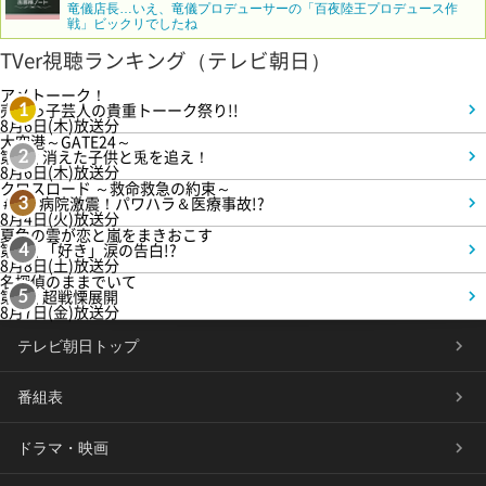
竜儀店長…いえ、竜儀プロデューサーの「百夜陸王プロデュース作
戦」ビックリでしたね
TVer視聴ランキング（テレビ朝日）
アメトーーク！
売れっ子芸人の貴重トーーク祭り!!
1
8月6日(木)放送分
大空港～GATE24～
第3話 消えた子供と兎を追え！
2
8月6日(木)放送分
クロスロード ～救命救急の約束～
＃5 病院激震！パワハラ＆医療事故!?
3
8月4日(火)放送分
夏色の雲が恋と嵐をまきおこす
第5話 「好き」涙の告白!?
4
8月8日(土)放送分
名探偵のままでいて
第4話 超戦慄展開
5
8月7日(金)放送分
テレビ朝日トップ
番組表
ドラマ・映画