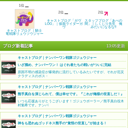
1位
2位
2位
キャストブログ「ガヴ
スタッフブログ「あべの
LOG」｜仮面ライダーガ
間」｜しくじり先生 俺
ヴ
みたいになるな!!
キャストブログ ｜騎士
竜戦隊リュウソウジャー
ブログ新着記事
13:05更新
キャストブログ｜ナンバーワン戦隊ゴジュウジャー
いざ掴め、ナンバーワン！ はぐれ者たちの戦いがついに完結
原因不明の感染症が爆発的に流行しているみたいですが、それが厄災
クラディスのボス・
キャストブログ｜ナンバーワン戦隊ゴジュウジャー
熊手真白を演じられて、僕は幸せです。『これが俺様の世直しだ！』
いつも応援ありがとうございます！ゴジュウポーラー／熊手真白役木
村魁希です。ナンバ
キャストブログ｜ナンバーワン戦隊ゴジュウジャー
神をも恐れぬゴッドネス熊手の“覚悟の世直し”が始まる！