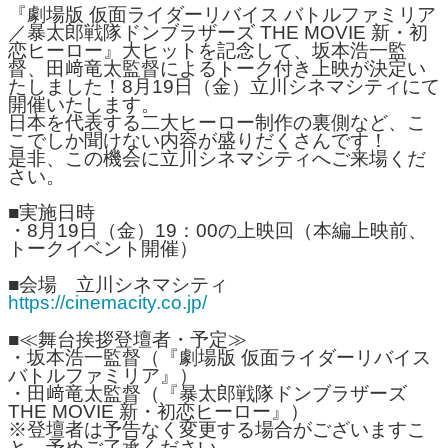
『劇場版 仮面ライダーリバイス バトルファミリア
／暴太郎戦隊ドンブラザーズ THE MOVIE 新・初
恋ヒーロー』大ヒットを記念して、坂本浩一監
督、田﨑竜太監督によるトーク付き上映が決定い
たしました！8月19日（金）立川シネマシティにて
開催いたします。
日本を代表する二大ヒーロー制作の裏側など、こ
こでしか聞けない内容が盛りだくさんです！
是非、この機会に立川シネマシティへご来場くだ
さい。
■実施日時
・8月19日（金）19：00の上映回（本編上映前、
トークイベント開催）
■会場 立川シネマシティ
https://cinemacity.co.jp/
■≪舞台挨拶登壇者・予定≫
・坂本浩一監督（『劇場版 仮面ライダーリバイス
バトルファミリア』）
・田﨑竜太監督（『暴太郎戦隊ドンブラザーズ
THE MOVIE 新・初恋ヒーロー』）
※登壇者は予告なく変更する場合がございますこ
と、予めご了承ください。