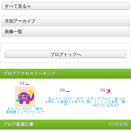
すべて見る≫
月別アーカイブ
画像一覧
ブログトップへ
ブログアクセスランキング
1位
2位
2位
キャストブログ「ガヴ
スタッフブログ「あべの
LOG」｜仮面ライダーガ
間」｜しくじり先生 俺
ヴ
みたいになるな!!
キャストブログ ｜騎士
竜戦隊リュウソウジャー
ブログ新着記事
07:05更新