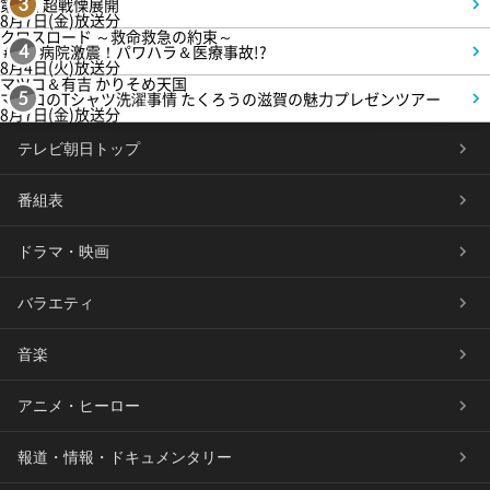
第4話 超戦慄展開
3
8月7日(金)放送分
クロスロード ～救命救急の約束～
＃5 病院激震！パワハラ＆医療事故!?
4
8月4日(火)放送分
マツコ＆有吉 かりそめ天国
マツコのTシャツ洗濯事情 たくろうの滋賀の魅力プレゼンツアー
5
8月7日(金)放送分
テレビ朝日トップ
番組表
ドラマ・映画
バラエティ
音楽
アニメ・ヒーロー
報道・情報・ドキュメンタリー