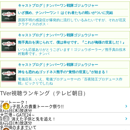
キャストブログ｜ナンバーワン戦隊ゴジュウジャー
いざ掴め、ナンバーワン！ はぐれ者たちの戦いがついに完結
原因不明の感染症が爆発的に流行しているみたいですが、それが厄災
クラディスのボス・
キャストブログ｜ナンバーワン戦隊ゴジュウジャー
熊手真白を演じられて、僕は幸せです。『これが俺様の世直しだ！』
いつも応援ありがとうございます！ゴジュウポーラー／熊手真白役木
村魁希です。ナンバ
キャストブログ｜ナンバーワン戦隊ゴジュウジャー
神をも恐れぬゴッドネス熊手の“覚悟の世直し”が始まる！
竜儀店長…いえ、竜儀プロデューサーの「百夜陸王プロデュース作
戦」ビックリでしたね
TVer視聴ランキング（テレビ朝日）
アメトーーク！
売れっ子芸人の貴重トーーク祭り!!
1
8月6日(木)放送分
大空港～GATE24～
第3話 消えた子供と兎を追え！
2
8月6日(木)放送分
名探偵のままでいて