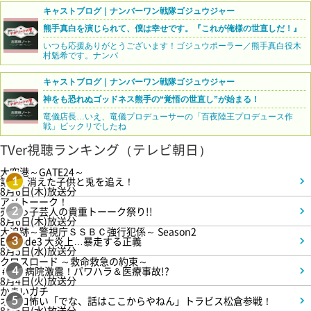
キャストブログ｜ナンバーワン戦隊ゴジュウジャー
熊手真白を演じられて、僕は幸せです。『これが俺様の世直しだ！』
いつも応援ありがとうございます！ゴジュウポーラー／熊手真白役木
村魁希です。ナンバ
キャストブログ｜ナンバーワン戦隊ゴジュウジャー
神をも恐れぬゴッドネス熊手の“覚悟の世直し”が始まる！
竜儀店長…いえ、竜儀プロデューサーの「百夜陸王プロデュース作
戦」ビックリでしたね
TVer視聴ランキング（テレビ朝日）
大空港～GATE24～
第3話 消えた子供と兎を追え！
1
8月6日(木)放送分
アメトーーク！
売れっ子芸人の貴重トーーク祭り!!
2
8月6日(木)放送分
大追跡～警視庁ＳＳＢＣ強行犯係～ Season2
Episode3 大炎上…暴走する正義
3
8月5日(水)放送分
クロスロード ～救命救急の約束～
＃5 病院激震！パワハラ＆医療事故!?
4
8月4日(火)放送分
かまいガチ
オモロ怖い「でな、話はここからやねん」トラビス松倉参戦！
5
8月5日(水)放送分