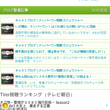
ブログ新着記事
16:05更新
キャストブログ｜ナンバーワン戦隊ゴジュウジャー
いざ掴め、ナンバーワン！ はぐれ者たちの戦いがついに完結
原因不明の感染症が爆発的に流行しているみたいですが、それが厄災
クラディスのボス・
キャストブログ｜ナンバーワン戦隊ゴジュウジャー
熊手真白を演じられて、僕は幸せです。『これが俺様の世直しだ！』
いつも応援ありがとうございます！ゴジュウポーラー／熊手真白役木
村魁希です。ナンバ
キャストブログ｜ナンバーワン戦隊ゴジュウジャー
神をも恐れぬゴッドネス熊手の“覚悟の世直し”が始まる！
竜儀店長…いえ、竜儀プロデューサーの「百夜陸王プロデュース作
戦」ビックリでしたね
TVer視聴ランキング（テレビ朝日）
大追跡～警視庁ＳＳＢＣ強行犯係～ Season2
Episode3 大炎上…暴走する正義
1
8月5日(水)放送分