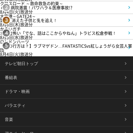
クロスロード ～救命救急の約束～
＃5 病院激震！パワハラ＆医療事故!?
2
8月4日(火)放送分
大空港～GATE24～
第3話 消えた子供と兎を追え！
3
8月6日(木)放送分
かまいガチ
オモロ怖い「でな、話はここからやねん」トラビス松倉参戦！
4
8月5日(水)放送分
ロンドンハーツ
【恋の行方は？】ラブマゲドン…FANTASTICSvs紅しょうがら女芸人軍
5
団
8月4日(火)放送分
テレビ朝日トップ
番組表
ドラマ・映画
バラエティ
音楽