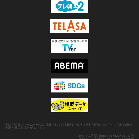
テレビ朝日のホームページに掲載されている情報、価格は取材当時のものです。現在の価格
表示と異なる場合があります。
JASRAC許諾 第6688647023Y41011号
JASRAC許諾 第6688647024Y41005号