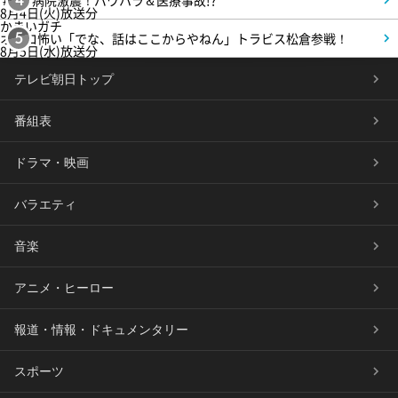
＃5 病院激震！パワハラ＆医療事故!?
4
8月4日(火)放送分
かまいガチ
オモロ怖い「でな、話はここからやねん」トラビス松倉参戦！
5
8月5日(水)放送分
テレビ朝日トップ
番組表
ドラマ・映画
バラエティ
音楽
アニメ・ヒーロー
報道・情報・ドキュメンタリー
スポーツ