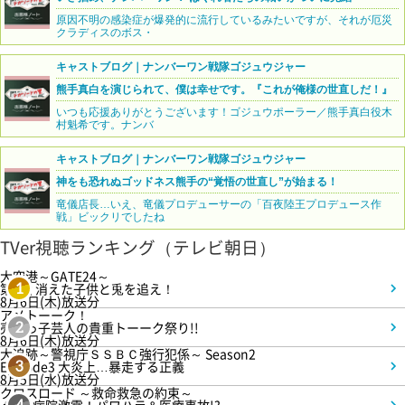
原因不明の感染症が爆発的に流行しているみたいですが、それが厄災
クラディスのボス・
キャストブログ｜ナンバーワン戦隊ゴジュウジャー
熊手真白を演じられて、僕は幸せです。『これが俺様の世直しだ！』
いつも応援ありがとうございます！ゴジュウポーラー／熊手真白役木
村魁希です。ナンバ
キャストブログ｜ナンバーワン戦隊ゴジュウジャー
神をも恐れぬゴッドネス熊手の“覚悟の世直し”が始まる！
竜儀店長…いえ、竜儀プロデューサーの「百夜陸王プロデュース作
戦」ビックリでしたね
TVer視聴ランキング（テレビ朝日）
大空港～GATE24～
第3話 消えた子供と兎を追え！
1
8月6日(木)放送分
アメトーーク！
売れっ子芸人の貴重トーーク祭り!!
2
8月6日(木)放送分
大追跡～警視庁ＳＳＢＣ強行犯係～ Season2
Episode3 大炎上…暴走する正義
3
8月5日(水)放送分
クロスロード ～救命救急の約束～