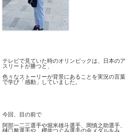
テレビで見ていた時のオリンピックは、日本のア
スリートが勝つと、
色々なストーリーが背景にあることを実況の言葉
で学び「感動」していました。
今回、目の前で
阿部一二三選手や堀米雄斗選手、岡慎之助選手、
樋口黎選手や、櫻井つぐみ選手の金メダルをみ