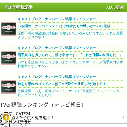
ブログ新着記事
03:05更新
キャストブログ｜ナンバーワン戦隊ゴジュウジャー
いざ掴め、ナンバーワン！ はぐれ者たちの戦いがついに完結
原因不明の感染症が爆発的に流行しているみたいですが、それが厄災
クラディスのボス・
キャストブログ｜ナンバーワン戦隊ゴジュウジャー
熊手真白を演じられて、僕は幸せです。『これが俺様の世直しだ！』
いつも応援ありがとうございます！ゴジュウポーラー／熊手真白役木
村魁希です。ナンバ
キャストブログ｜ナンバーワン戦隊ゴジュウジャー
神をも恐れぬゴッドネス熊手の“覚悟の世直し”が始まる！
竜儀店長…いえ、竜儀プロデューサーの「百夜陸王プロデュース作
戦」ビックリでしたね
TVer視聴ランキング（テレビ朝日）
大空港～GATE24～
第3話 消えた子供と兎を追え！
1
8月6日(木)放送分
アメトーーク！