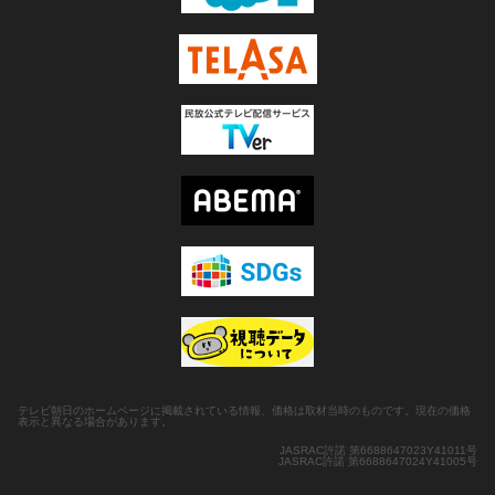
テレビ朝日のホームページに掲載されている情報、価格は取材当時のものです。現在の価格
表示と異なる場合があります。
JASRAC許諾 第6688647023Y41011号
JASRAC許諾 第6688647024Y41005号