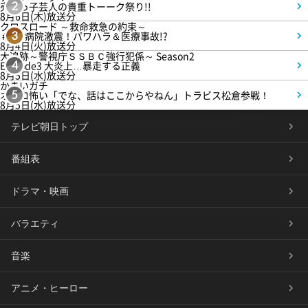
売れっ子芸人の貴重トーーク祭り!!
2
8月6日(木)放送分
クロスロード ～救命救急の約束～
＃5 病院激震！パワハラ＆医療事故!?
3
8月4日(火)放送分
大追跡～警視庁ＳＳＢＣ強行犯係～ Season2
Episode3 大炎上…暴走する正義
4
8月5日(水)放送分
かまいガチ
オモロ怖い「でな、話はここからやねん」トラビス松倉参戦！
5
8月5日(水)放送分
テレビ朝日トップ
番組表
ドラマ・映画
バラエティ
音楽
アニメ・ヒーロー