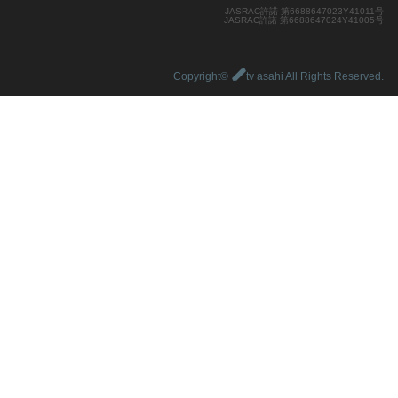
JASRAC許諾 第6688647023Y41011号
JASRAC許諾 第6688647024Y41005号
Copyright©
tv asahi All Rights Reserved.