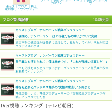
ライズ ｜仮面ライダー
LOG」｜仮面ライダーガ
ゼロワン
ヴ
キャストブログ ｜騎士
竜戦隊リュウソウジャー
ブログ新着記事
10:05更新
キャストブログ｜ナンバーワン戦隊ゴジュウジャー
いざ掴め、ナンバーワン！ はぐれ者たちの戦いがついに完結
原因不明の感染症が爆発的に流行しているみたいですが、それが厄災
クラディスのボス・
キャストブログ｜ナンバーワン戦隊ゴジュウジャー
熊手真白を演じられて、僕は幸せです。『これが俺様の世直しだ！』
いつも応援ありがとうございます！ゴジュウポーラー／熊手真白役木
村魁希です。ナンバ
キャストブログ｜ナンバーワン戦隊ゴジュウジャー
神をも恐れぬゴッドネス熊手の“覚悟の世直し”が始まる！
竜儀店長…いえ、竜儀プロデューサーの「百夜陸王プロデュース作
戦」ビックリでしたね
TVer視聴ランキング（テレビ朝日）