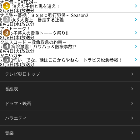
大空港～GATE24～
第3話 消えた子供と兎を追え！
1
8月6日(木)放送分
大追跡～警視庁ＳＳＢＣ強行犯係～ Season2
Episode3 大炎上…暴走する正義
2
8月5日(水)放送分
アメトーーク！
売れっ子芸人の貴重トーーク祭り!!
3
8月6日(木)放送分
クロスロード ～救命救急の約束～
＃5 病院激震！パワハラ＆医療事故!?
4
8月4日(火)放送分
かまいガチ
オモロ怖い「でな、話はここからやねん」トラビス松倉参戦！
5
8月5日(水)放送分
テレビ朝日トップ
番組表
ドラマ・映画
バラエティ
音楽