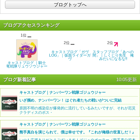
ブログトップへ
ブログアクセスランキング
1位
2位
2位
キャストブログ「ガヴ
スタッフブログ「あべの
LOG」｜仮面ライダーガ
間」｜しくじり先生 俺
ヴ
みたいになるな!!
キャストブログ ｜騎士
竜戦隊リュウソウジャー
ブログ新着記事
10:05更新
キャストブログ｜ナンバーワン戦隊ゴジュウジャー
いざ掴め、ナンバーワン！ はぐれ者たちの戦いがついに完結
原因不明の感染症が爆発的に流行しているみたいですが、それが厄災
クラディスのボス・
キャストブログ｜ナンバーワン戦隊ゴジュウジャー
熊手真白を演じられて、僕は幸せです。『これが俺様の世直しだ！』