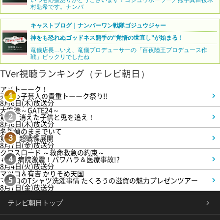
いつも応援ありがとうございます！ゴジュウポーラー／熊手真白役木
村魁希です。ナンバ
キャストブログ｜ナンバーワン戦隊ゴジュウジャー
神をも恐れぬゴッドネス熊手の“覚悟の世直し”が始まる！
竜儀店長…いえ、竜儀プロデューサーの「百夜陸王プロデュース作
戦」ビックリでしたね
TVer視聴ランキング（テレビ朝日）
アメトーーク！
売れっ子芸人の貴重トーーク祭り!!
1
8月6日(木)放送分
大空港～GATE24～
第3話 消えた子供と兎を追え！
2
8月6日(木)放送分
名探偵のままでいて
第4話 超戦慄展開
3
8月7日(金)放送分
クロスロード ～救命救急の約束～
＃5 病院激震！パワハラ＆医療事故!?
4
8月4日(火)放送分
マツコ＆有吉 かりそめ天国
マツコのTシャツ洗濯事情 たくろうの滋賀の魅力プレゼンツアー
5
8月7日(金)放送分
テレビ朝日トップ