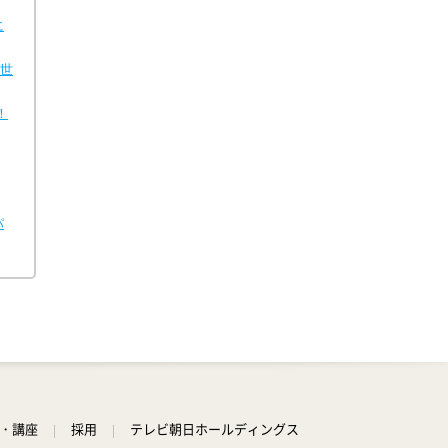
3:30
深夜
に
秘湯ロマン
の世
！
パ
学・講座
採用
テレビ朝日ホールディングス