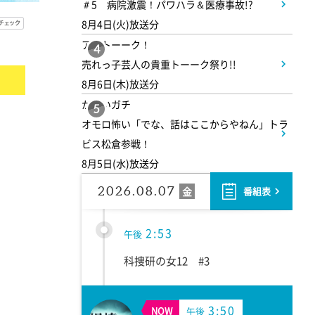
1:45
＃5 病院激震！パワハラ＆医療事故!?
午後
8月4日(火)放送分
ANNニュース
アメトーーク！
4
売れっ子芸人の貴重トーーク祭り!!
1:50
午後
8月6日(木)放送分
かまいガチ
TOKYO EVERYONE
5
オモロ怖い「でな、話はここからやねん」トラ
ビス松倉参戦！
1:55
午後
8月5日(水)放送分
午後もじゅん散歩
2026.08.07
金
番組表
2:53
午後
科捜研の女12 #3
3:50
NOW
午後