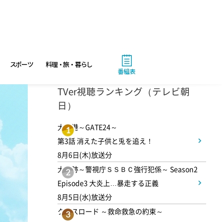
10:40
午前
大下容子ワイド!スクランブル
スポーツ
料理・旅・暮らし
番組表
1:00
午後
TVer視聴ランキング（テレビ朝
徹子の部屋 追悼・寿美花代さ
日）
ん
大空港～GATE24～
1
第3話 消えた子供と兎を追え！
1:30
午後
8月6日(木)放送分
DAIGOも台所 ～きょうの献
大追跡～警視庁ＳＳＢＣ強行犯係～ Season2
2
立 何にする?～ 簡単!コーヒ
Episode3 大炎上…暴走する正義
ーパンナコッタ
8月5日(水)放送分
クロスロード ～救命救急の約束～
3