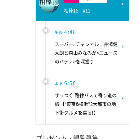
相棒16 #11
4:48
午後
スーパーJチャンネル 井澤健
太朗と森山みなみが<ニュース
のハテナ>を深掘り
6:50
よる
ザワつく!路線バスで寄り道の
旅 【“東京&横浜"2大都市の地
下街グルメを巡る!】
8:00
よる
プレゼント・観覧募集