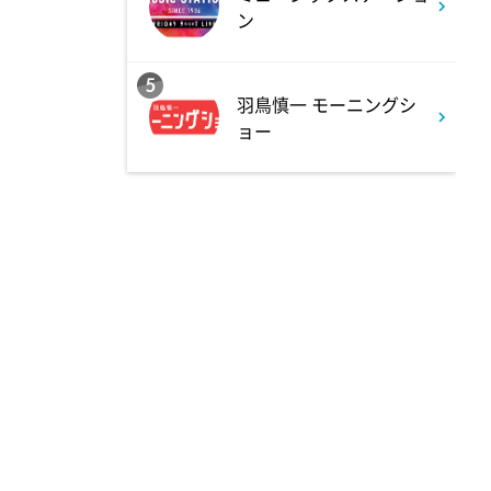
ン
0:45
深夜
キッチンカー大作戦!
5
羽鳥慎一 モーニングシ
ョー
1:15
深夜
バズマンTV
1:45
深夜
ラブ!!Jリーグ
2:00
深夜
M:ZINE