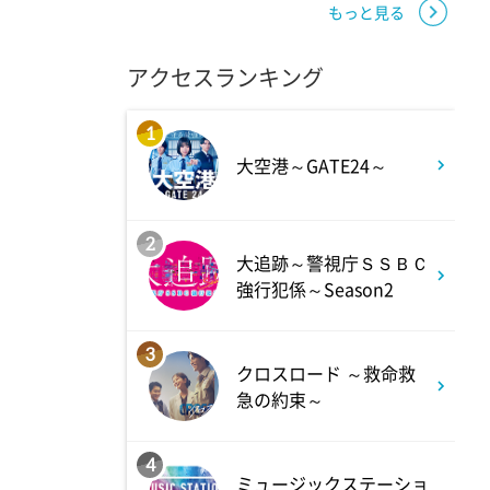
9:54
よる
もっと見る
報道ステーション
アクセスランキング
11:10
よる
1
大空港～GATE24～
熱闘甲子園 涙は、強さにな
る。
2
大追跡～警視庁ＳＳＢＣ
11:40
よる
強行犯係～Season2
気づきの扉
3
クロスロード ～救命救
11:45
よる
急の約束～
名探偵のままでいて #4
4
ミュージックステーショ