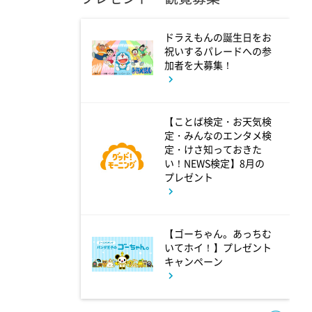
マツコ&有吉 かりそめ天国
M-1王者たくろうの滋賀の魅力
ドラえもんの誕生日をお
祝いするパレードへの参
プレゼンツアー
加者を大募集！
8:54
よる
【ことば検定・お天気検
私の幸福時間
定・みんなのエンタメ検
定・けさ知っておきた
い！NEWS検定】8月の
プレゼント
9:00
よる
ミュージックステーション
10周年あいみょん、TMR、
【ゴーちゃん。あっちむ
HY…名曲続々!ATEEZがヒット
いてホイ！】プレゼント
キャンペーン
曲