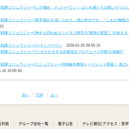
ン戦隊ゴジュウジャー]いざ掴め、ナンバーワン！ はぐれ者たちの戦いがつい
ン戦隊ゴジュウジャー]熊手真白を演じられて、僕は幸せです。『これが俺様
23
ン戦隊ゴジュウジャー]神をも恐れぬゴッドネス熊手の“覚悟の世直し”が始まる
戦隊ゴジュウジャー]○○ナンバーワン
2026-01-25 09:55:15
戦隊ゴジュウジャー]“いやさかすぎる百夜陸王プロデュース作戦”が始動!?
ン戦隊ゴジュウジャー]ゴジュウジャー内指輪争奪戦トーナメント開幕！ 真の
1-16 18:00:50
前へ
TOP
次へ
系列局
グループ会社一覧
電子公告
テレビ朝日/アクセス・見