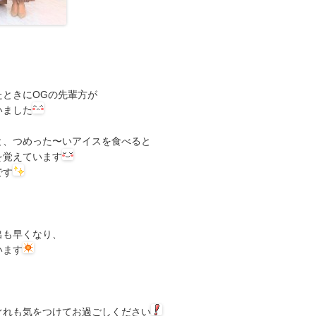
、
たときにOGの先輩方が
いました
と、つめった〜いアイスを食べると
を覚えています
です
出も早くなり、
います
ぐれも気をつけてお過ごしください