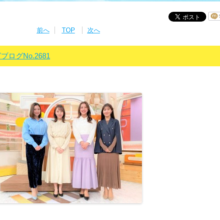
前へ
TOP
次へ
ブログNo.2681