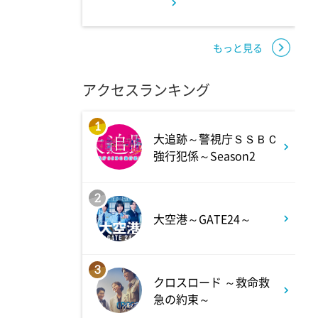
11:45
よる
アメトーーク! CLUB配信で見
もっと見る
られる懐かし回&傑作回
アクセスランキング
0:45
深夜
1
大追跡～警視庁ＳＳＢＣ
見取り図じゃん 【1人で見
強行犯係～Season2
て】小声の会…アノ人が退場で
す
2
大空港～GATE24～
1:15
深夜
あざとくて何が悪いの? 令和
3
クロスロード ～救命救
最新!男女の出会いの場「相席
急の約束～
ラウンジ」に潜入調査!