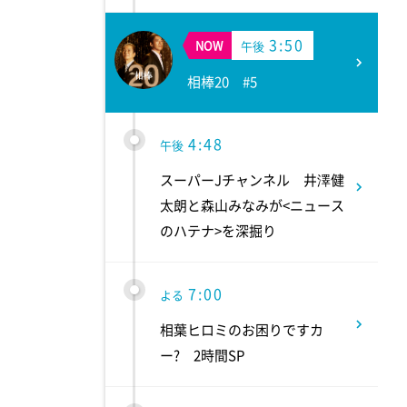
3:50
NOW
午後
相棒20 #5
4:48
午後
スーパーJチャンネル 井澤健
太朗と森山みなみが<ニュース
のハテナ>を深掘り
7:00
よる
相葉ヒロミのお困りですカ
ー? 2時間SP