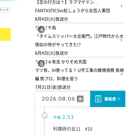
1:30
【恋の行方は？】ラブマゲドン…
午後
FANTASTICSvs紅しょうがら女芸人軍団
DAIGOも台所 ～きょうの献
8月4日(火)放送分
立 何にする?～ 今日はハム
テレビ千鳥
4
の日!ごちそうに変身
「タイムスリッパー大左衛門」江戸時代から大
悟似の侍がやってきた!?
1:45
午後
8月4日(火)放送分
マツコ＆有吉 かりそめ天国
ANNニュース
5
マツ有、AI使ってる？ U字工事の敵情視察 長崎
編 熊プロ、料理を習う
1:55
午後
7月31日(金)放送分
大空港～GATE24～ #2
2026.08.06
木
番組表
2:53
午後
科捜研の女11 #10