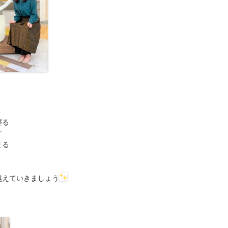
寝る
す
まる
、
越えていきましょう