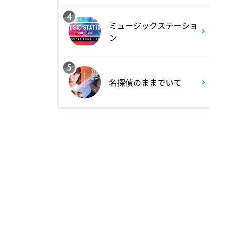
4
1:50
ミュージックステーショ
深夜
ン
テレ朝サマフェスナビ
5
1:52
深夜
名探偵のままでいて
全力坂
1:57
深夜
FRUITS ZIPPERのNEW
KAWAIIってしてよ?
2:27
深夜
サクラミーツ 【強烈キャラ登