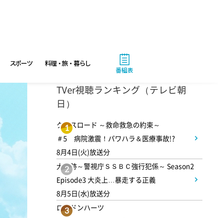
有働由美子の健康案内人! 夏
こそ気をつけたい腰痛!ぎっく
り腰の予防&対策
10:10
午前
スポーツ
料理・旅・暮らし
番組表
じゅん散歩
TVer視聴ランキング（テレビ朝
日）
10:40
午前
クロスロード ～救命救急の約束～
1
大下容子ワイド!スクランブル
＃5 病院激震！パワハラ＆医療事故!?
8月4日(火)放送分
大追跡～警視庁ＳＳＢＣ強行犯係～ Season2
1:00
午後
2
Episode3 大炎上…暴走する正義
徹子の部屋 高橋文哉
8月5日(水)放送分
ロンドンハーツ
3