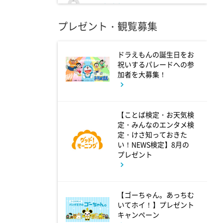
9:00
よる
プレゼント・観覧募集
大空港～GATE24～ #3
ドラえもんの誕生日をお
9:54
よる
祝いするパレードへの参
加者を大募集！
報道ステーション
11:10
【ことば検定・お天気検
よる
定・みんなのエンタメ検
熱闘甲子園 涙は、強さにな
定・けさ知っておきた
い！NEWS検定】8月の
る。
プレゼント
11:40
よる
【ゴーちゃん。あっちむ
And One
いてホイ！】プレゼント
キャンペーン