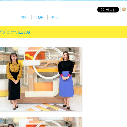
前へ
TOP
次へ
グブログNo.2398