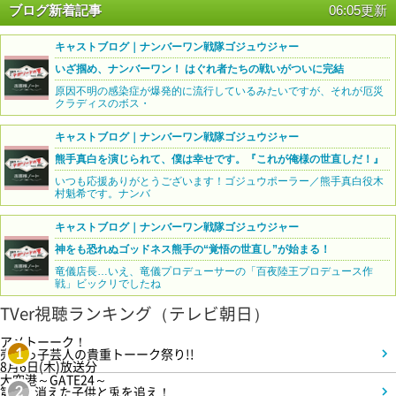
ブログ新着記事
06:05更新
キャストブログ｜ナンバーワン戦隊ゴジュウジャー
いざ掴め、ナンバーワン！ はぐれ者たちの戦いがついに完結
原因不明の感染症が爆発的に流行しているみたいですが、それが厄災
クラディスのボス・
キャストブログ｜ナンバーワン戦隊ゴジュウジャー
熊手真白を演じられて、僕は幸せです。『これが俺様の世直しだ！』
いつも応援ありがとうございます！ゴジュウポーラー／熊手真白役木
村魁希です。ナンバ
キャストブログ｜ナンバーワン戦隊ゴジュウジャー
神をも恐れぬゴッドネス熊手の“覚悟の世直し”が始まる！
竜儀店長…いえ、竜儀プロデューサーの「百夜陸王プロデュース作
戦」ビックリでしたね
TVer視聴ランキング（テレビ朝日）
アメトーーク！
売れっ子芸人の貴重トーーク祭り!!
1
8月6日(木)放送分
大空港～GATE24～
第3話 消えた子供と兎を追え！
2