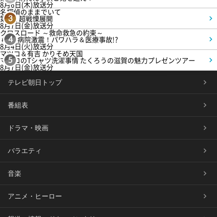
8月6日(木)放送分
名探偵のままでいて
第4話 超戦慄展開
3
8月7日(金)放送分
クロスロード ～救命救急の約束～
＃5 病院激震！パワハラ＆医療事故!?
4
8月4日(火)放送分
マツコ＆有吉 かりそめ天国
マツコのTシャツ洗濯事情 たくろうの滋賀の魅力プレゼンツアー
5
8月7日(金)放送分
テレビ朝日トップ
番組表
ドラマ・映画
バラエティ
音楽
アニメ・ヒーロー