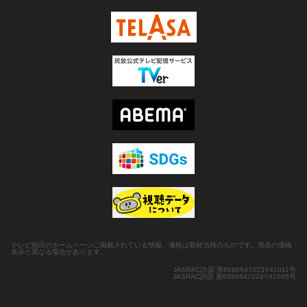
テレビ朝日のホームページに掲載されている情報、価格は取材当時のものです。現在の価格
表示と異なる場合があります。
JASRAC許諾 第6688647023Y41011号
JASRAC許諾 第6688647024Y41005号