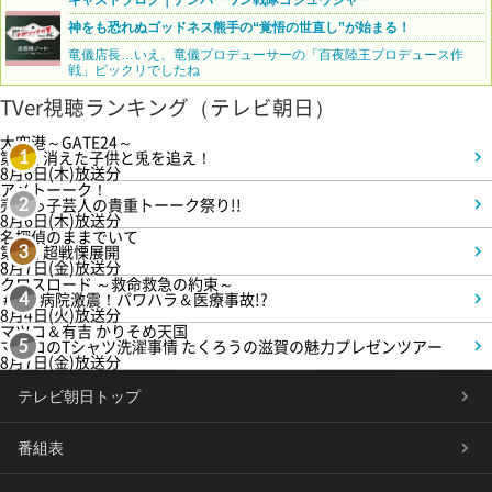
神をも恐れぬゴッドネス熊手の“覚悟の世直し”が始まる！
竜儀店長…いえ、竜儀プロデューサーの「百夜陸王プロデュース作
戦」ビックリでしたね
TVer視聴ランキング（テレビ朝日）
大空港～GATE24～
第3話 消えた子供と兎を追え！
1
8月6日(木)放送分
アメトーーク！
売れっ子芸人の貴重トーーク祭り!!
2
8月6日(木)放送分
名探偵のままでいて
第4話 超戦慄展開
3
8月7日(金)放送分
クロスロード ～救命救急の約束～
＃5 病院激震！パワハラ＆医療事故!?
4
8月4日(火)放送分
マツコ＆有吉 かりそめ天国
マツコのTシャツ洗濯事情 たくろうの滋賀の魅力プレゼンツアー
5
8月7日(金)放送分
テレビ朝日トップ
番組表