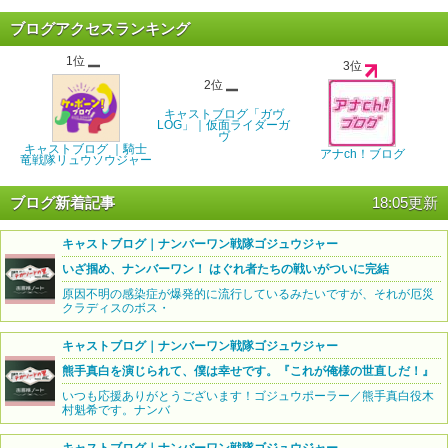
ブログアクセスランキング
1位
3位
2位
キャストブログ「ガヴ
LOG」｜仮面ライダーガ
ヴ
キャストブログ ｜騎士
アナch！ブログ
竜戦隊リュウソウジャー
ブログ新着記事
18:05更新
キャストブログ｜ナンバーワン戦隊ゴジュウジャー
いざ掴め、ナンバーワン！ はぐれ者たちの戦いがついに完結
原因不明の感染症が爆発的に流行しているみたいですが、それが厄災
クラディスのボス・
キャストブログ｜ナンバーワン戦隊ゴジュウジャー
熊手真白を演じられて、僕は幸せです。『これが俺様の世直しだ！』
いつも応援ありがとうございます！ゴジュウポーラー／熊手真白役木
村魁希です。ナンバ
キャストブログ｜ナンバーワン戦隊ゴジュウジャー