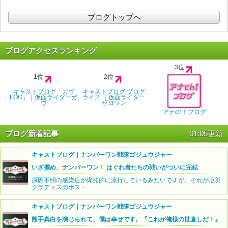
ブログトップへ
ブログアクセスランキング
3位
1位
2位
キャストブログ「ガヴ
キャストブログ ブログ
LOG」｜仮面ライダーガ
ライズ ｜仮面ライダー
ヴ
ゼロワン
アナch！ブログ
ブログ新着記事
01:05更新
キャストブログ｜ナンバーワン戦隊ゴジュウジャー
いざ掴め、ナンバーワン！ はぐれ者たちの戦いがついに完結
原因不明の感染症が爆発的に流行しているみたいですが、それが厄災
クラディスのボス・
キャストブログ｜ナンバーワン戦隊ゴジュウジャー
熊手真白を演じられて、僕は幸せです。『これが俺様の世直しだ！』