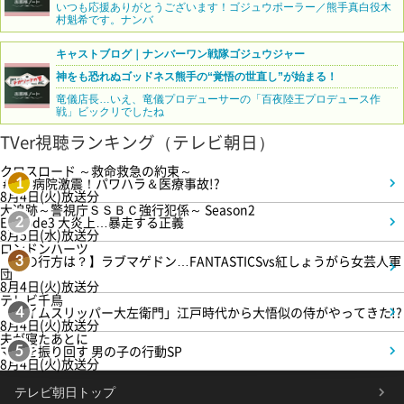
いつも応援ありがとうございます！ゴジュウポーラー／熊手真白役木
村魁希です。ナンバ
キャストブログ｜ナンバーワン戦隊ゴジュウジャー
神をも恐れぬゴッドネス熊手の“覚悟の世直し”が始まる！
竜儀店長…いえ、竜儀プロデューサーの「百夜陸王プロデュース作
戦」ビックリでしたね
TVer視聴ランキング（テレビ朝日）
クロスロード ～救命救急の約束～
＃5 病院激震！パワハラ＆医療事故!?
1
8月4日(火)放送分
大追跡～警視庁ＳＳＢＣ強行犯係～ Season2
Episode3 大炎上…暴走する正義
2
8月5日(水)放送分
ロンドンハーツ
【恋の行方は？】ラブマゲドン…FANTASTICSvs紅しょうがら女芸人軍
3
団
8月4日(火)放送分
テレビ千鳥
「タイムスリッパー大左衛門」江戸時代から大悟似の侍がやってきた!?
4
8月4日(火)放送分
夫が寝たあとに
ママを振り回す 男の子の行動SP
5
8月4日(火)放送分
テレビ朝日トップ