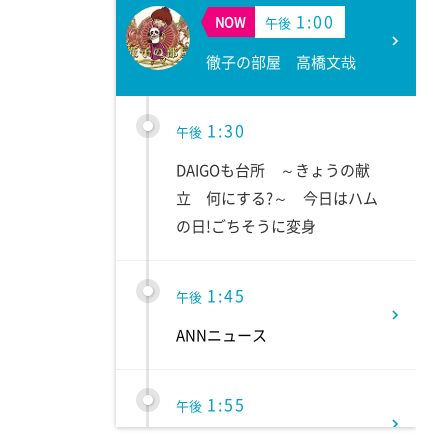
1:00
NOW
午後
徹子の部屋 高橋文哉
1:30
午後
DAIGOも台所 ～きょうの献
立 何にする?～ 今日はハム
の日!ごちそうに変身
1:45
午後
ANNニュース
1:55
午後
大空港～GATE24～ #2