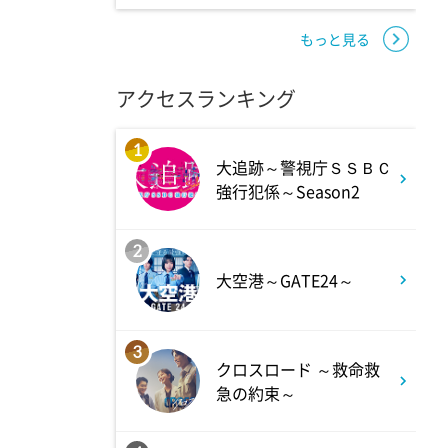
7:00
よる
相葉ヒロミのお困りですカ
もっと見る
ー? 2時間SP
アクセスランキング
9:00
よる
1
大追跡～警視庁ＳＳＢＣ
大空港～GATE24～ #3
強行犯係～Season2
9:54
よる
2
大空港～GATE24～
報道ステーション
3
11:10
よる
クロスロード ～救命救
急の約束～
熱闘甲子園 涙は、強さにな
る。