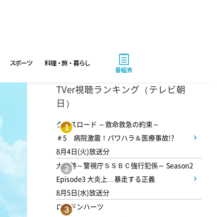
スポーツ
料理・旅・暮らし
番組表
4:00
TVer視聴ランキング（テレビ朝
あさ
日）
おはよう!時代劇 暴れん坊将
軍9 #18
クロスロード ～救命救急の約束～
1
＃5 病院激震！パワハラ＆医療事故!?
8月4日(火)放送分
4:55
あさ
大追跡～警視庁ＳＳＢＣ強行犯係～ Season2
2
グッド!モーニング
Episode3 大炎上…暴走する正義
8月5日(水)放送分
8:00
ロンドンハーツ
あさ
3