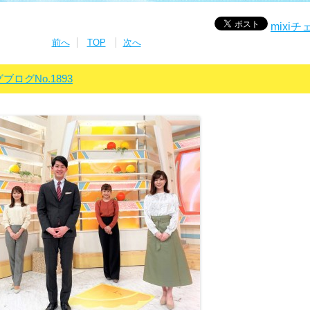
mixi
前へ
TOP
次へ
グブログNo.1893