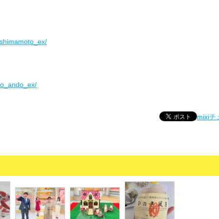
_shimamoto_ex/
mo_ando_ex/
mixi