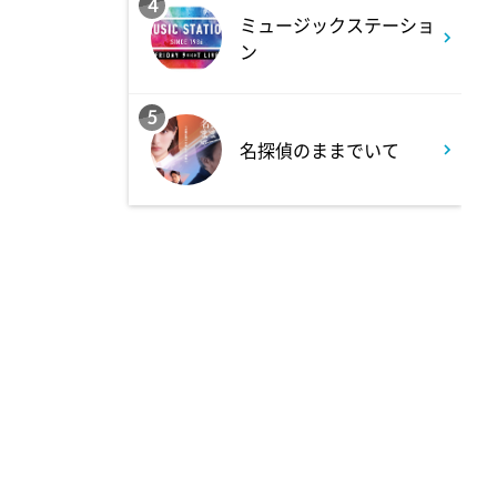
4
ミュージックステーショ
11:40
ン
よる
And One
5
名探偵のままでいて
11:45
よる
アメトーーク! CLUB配信で見
られる懐かし回&傑作回
0:45
深夜
見取り図じゃん
1:15
深夜
あざとくて何が悪いの? 令和