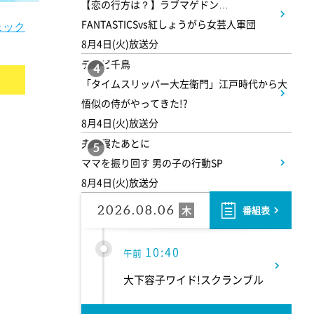
【恋の行方は？】ラブマゲドン…
羽鳥慎一モーニングショー
FANTASTICSvs紅しょうがら女芸人軍団
チェック
8月4日(火)放送分
9:55
午前
テレビ千鳥
4
「タイムスリッパー大左衛門」江戸時代から大
有働由美子の健康案内人! 夏
悟似の侍がやってきた!?
こそ気をつけたい腰痛!ぎっく
8月4日(火)放送分
り腰の予防&対策
夫が寝たあとに
5
ママを振り回す 男の子の行動SP
10:10
午前
8月4日(火)放送分
じゅん散歩
2026.08.06
木
番組表
10:40
午前
大下容子ワイド!スクランブル