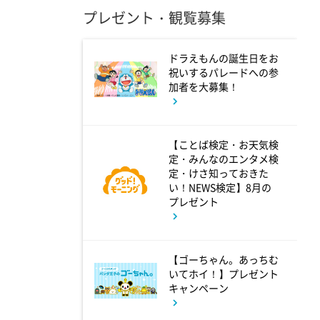
プレゼント・観覧募集
2:53
午後
ドラえもんの誕生日をお
祝いするパレードへの参
科捜研の女11 #10
加者を大募集！
3:50
午後
【ことば検定・お天気検
相棒20 #5
定・みんなのエンタメ検
定・けさ知っておきた
い！NEWS検定】8月の
4:48
プレゼント
午後
スーパーJチャンネル 井澤健
太朗と森山みなみが<ニュース
【ゴーちゃん。あっちむ
のハテナ>を深掘り
いてホイ！】プレゼント
キャンペーン