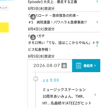
Episode3 大炎上…暴走する正義
8月5日(水)放送分
8:00
よる
クロスロード ～救命救急の約束～
4
＃5 病院激震！パワハラ＆医療事故!?
マツコ&有吉 かりそめ天国
8月4日(火)放送分
M-1王者たくろうの滋賀の魅力
かまいガチ
プレゼンツアー
5
オモロ怖い「でな、話はここからやねん」トラ
ビス松倉参戦！
8:54
よる
8月5日(水)放送分
私の幸福時間
2026.08.07
金
番組表
9:00
よる
ミュージックステーション
10周年あいみょん、TMR、
HY…名曲続々!ATEEZがヒット