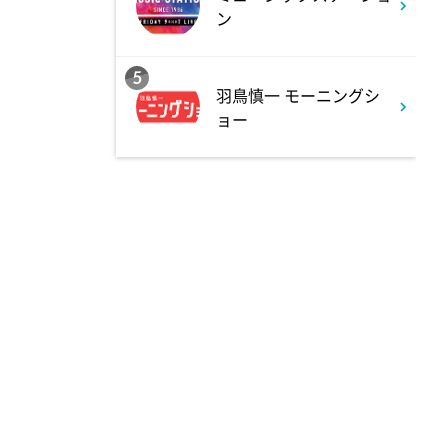
クリニックでお悩み解決!
ン
3:17
深夜
5
羽鳥慎一 モーニングシ
イベレコ
ョー
3:30
深夜
秘湯ロマン