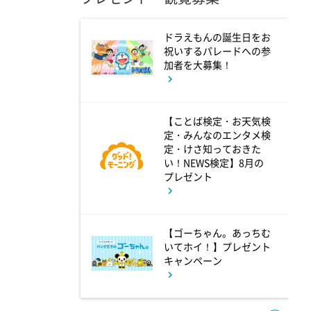
ドラえもんの誕生日をお
11:45
よる
祝いするパレードへの参
加者を大募集！
名探偵のままでいて #4
【ことば検定・お天気検
0:45
深夜
定・みんなのエンタメ検
定・けさ知っておきた
キッチンカー大作戦!
い！NEWS検定】8月の
プレゼント
1:15
深夜
バズマンTV
【ゴーちゃん。あっちむ
いてホイ！】プレゼント
キャンペーン
1:45
深夜
ラブ!!Jリーグ