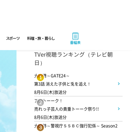
3:50
午後
相棒16 #11
スポーツ
料理・旅・暮らし
番組表
4:48
午後
TVer視聴ランキング（テレビ朝
日）
スーパーJチャンネル 井澤健
太朗と森山みなみが<ニュース
大空港～GATE24～
1
のハテナ>を深掘り
第3話 消えた子供と兎を追え！
8月6日(木)放送分
6:50
アメトーーク！
よる
2
売れっ子芸人の貴重トーーク祭り!!
ザワつく!路線バスで寄り道の
8月6日(木)放送分
旅 【“東京&横浜"2大都市の地
大追跡～警視庁ＳＳＢＣ強行犯係～ Season2
3
下街グルメを巡る!】