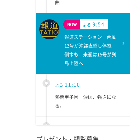
曲
9:54
NOW
よる
報道ステーション 台風
13号が沖縄直撃し停電・
倒木も…来週は15号が列
島上陸へ
11:10
よる
熱闘甲子園 涙は、強さにな
る。
11:40
よる
プレゼント・観覧募集
気づきの扉