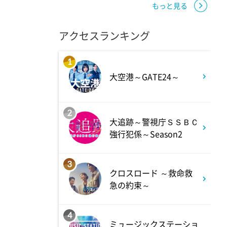
もっと見る
2:00
深夜
アクセスランキング
M:ZINE
1
大空港～GATE24～
2:20
深夜
テレ朝サマフェスナビ
2
大追跡～警視庁ＳＳＢＣ
強行犯係～Season2
2:22
深夜
全力!アオハル応援団
3
クロスロード ～救命救
急の約束～
2:52
深夜
新日ちゃんぴおん! 天山広吉
4
ミュージックステーショ