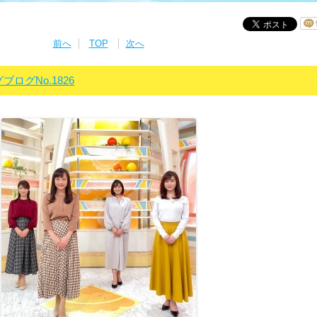
前へ
TOP
次へ
グブログNo.1826