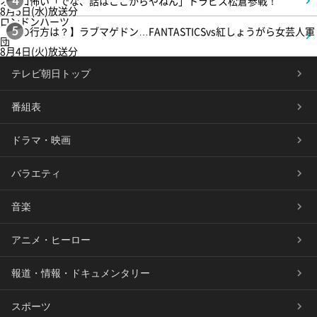
オモロ怖い「でな、話はここからやねん」トラビス松倉参戦！
4
8月5日(水)放送分
ロンドンハーツ
【恋の行方は？】ラブマゲドン…FANTASTICSvs紅しょうがら女芸人軍
5
団
8月4日(火)放送分
テレビ朝日トップ
番組表
ドラマ・映画
バラエティ
音楽
アニメ・ヒーロー
報道・情報・ドキュメンタリー
スポーツ