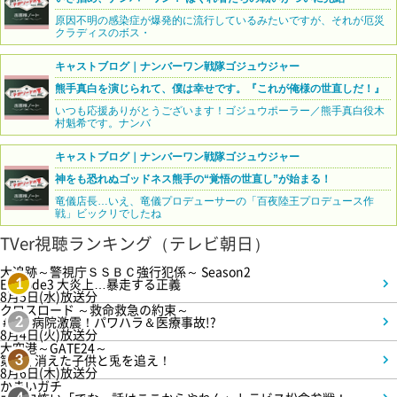
原因不明の感染症が爆発的に流行しているみたいですが、それが厄災
クラディスのボス・
キャストブログ｜ナンバーワン戦隊ゴジュウジャー
熊手真白を演じられて、僕は幸せです。『これが俺様の世直しだ！』
いつも応援ありがとうございます！ゴジュウポーラー／熊手真白役木
村魁希です。ナンバ
キャストブログ｜ナンバーワン戦隊ゴジュウジャー
神をも恐れぬゴッドネス熊手の“覚悟の世直し”が始まる！
竜儀店長…いえ、竜儀プロデューサーの「百夜陸王プロデュース作
戦」ビックリでしたね
TVer視聴ランキング（テレビ朝日）
大追跡～警視庁ＳＳＢＣ強行犯係～ Season2
Episode3 大炎上…暴走する正義
1
8月5日(水)放送分
クロスロード ～救命救急の約束～
＃5 病院激震！パワハラ＆医療事故!?
2
8月4日(火)放送分
大空港～GATE24～
第3話 消えた子供と兎を追え！
3
8月6日(木)放送分
かまいガチ