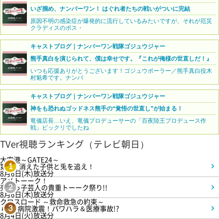
いざ掴め、ナンバーワン！ はぐれ者たちの戦いがついに完結
原因不明の感染症が爆発的に流行しているみたいですが、それが厄災
クラディスのボス・
キャストブログ｜ナンバーワン戦隊ゴジュウジャー
熊手真白を演じられて、僕は幸せです。『これが俺様の世直しだ！』
いつも応援ありがとうございます！ゴジュウポーラー／熊手真白役木
村魁希です。ナンバ
キャストブログ｜ナンバーワン戦隊ゴジュウジャー
神をも恐れぬゴッドネス熊手の“覚悟の世直し”が始まる！
竜儀店長…いえ、竜儀プロデューサーの「百夜陸王プロデュース作
戦」ビックリでしたね
TVer視聴ランキング（テレビ朝日）
大空港～GATE24～
第3話 消えた子供と兎を追え！
1
8月6日(木)放送分
アメトーーク！
売れっ子芸人の貴重トーーク祭り!!
2
8月6日(木)放送分
クロスロード ～救命救急の約束～
＃5 病院激震！パワハラ＆医療事故!?
3
8月4日(火)放送分