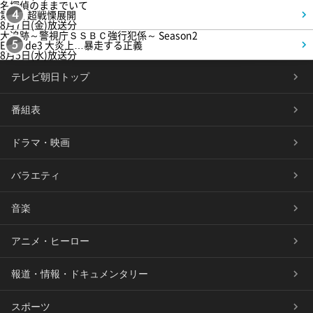
名探偵のままでいて
第4話 超戦慄展開
4
8月7日(金)放送分
大追跡～警視庁ＳＳＢＣ強行犯係～ Season2
Episode3 大炎上…暴走する正義
5
8月5日(水)放送分
テレビ朝日トップ
番組表
ドラマ・映画
バラエティ
音楽
アニメ・ヒーロー
報道・情報・ドキュメンタリー
スポーツ