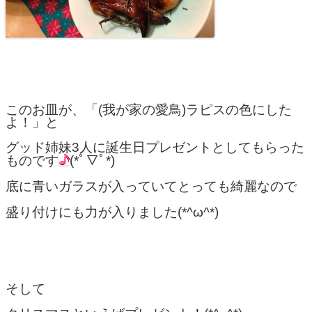
このお皿が、「(我が家の愛鳥)ラピスの色にした
よ！」と
グッド姉妹3人に誕生日プレゼントとしてもらった
ものです
(*ﾟ▽ﾟ*)
底に青いガラスが入っていてとっても綺麗なので
盛り付けにも力が入りました(*^ω^*)
そして