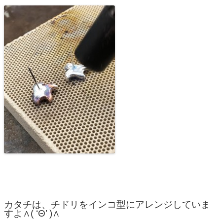
カタチは、チドリをインコ型にアレンジしていま
すよ∧( ‘Θ’ )∧