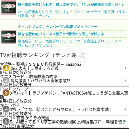
熊手真白を演じられて、僕は幸せです。『これが俺様の世直しだ！』
いつも応援ありがとうございます！ゴジュウポーラー／熊手真白役木
村魁希です。ナンバ
キャストブログ｜ナンバーワン戦隊ゴジュウジャー
神をも恐れぬゴッドネス熊手の“覚悟の世直し”が始まる！
竜儀店長…いえ、竜儀プロデューサーの「百夜陸王プロデュース作
戦」ビックリでしたね
TVer視聴ランキング（テレビ朝日）
大追跡～警視庁ＳＳＢＣ強行犯係～ Season2
Episode3 大炎上…暴走する正義
1
8月5日(水)放送分
クロスロード ～救命救急の約束～
＃5 病院激震！パワハラ＆医療事故!?
2
8月4日(火)放送分
ロンドンハーツ
【恋の行方は？】ラブマゲドン…FANTASTICSvs紅しょうがら女芸人軍
3
団
8月4日(火)放送分
かまいガチ
オモロ怖い「でな、話はここからやねん」トラビス松倉参戦！
4
8月5日(水)放送分
マツコ＆有吉 かりそめ天国
マツ有、AI使ってる？ U字工事の敵情視察 長崎編 熊プロ、料理を習う
5
7月31日(金)放送分