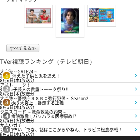
すべて見る≫
TVer視聴ランキング（テレビ朝日）
大空港～GATE24～
第3話 消えた子供と兎を追え！
1
8月6日(木)放送分
アメトーーク！
売れっ子芸人の貴重トーーク祭り!!
2
8月6日(木)放送分
大追跡～警視庁ＳＳＢＣ強行犯係～ Season2
Episode3 大炎上…暴走する正義
3
8月5日(水)放送分
クロスロード ～救命救急の約束～
＃5 病院激震！パワハラ＆医療事故!?
4
8月4日(火)放送分
かまいガチ
オモロ怖い「でな、話はここからやねん」トラビス松倉参戦！
5
8月5日(水)放送分