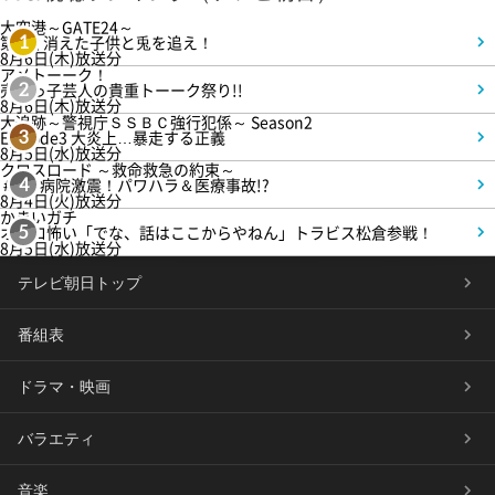
大空港～GATE24～
第3話 消えた子供と兎を追え！
1
8月6日(木)放送分
アメトーーク！
売れっ子芸人の貴重トーーク祭り!!
2
8月6日(木)放送分
大追跡～警視庁ＳＳＢＣ強行犯係～ Season2
Episode3 大炎上…暴走する正義
3
8月5日(水)放送分
クロスロード ～救命救急の約束～
＃5 病院激震！パワハラ＆医療事故!?
4
8月4日(火)放送分
かまいガチ
オモロ怖い「でな、話はここからやねん」トラビス松倉参戦！
5
8月5日(水)放送分
テレビ朝日トップ
番組表
ドラマ・映画
バラエティ
音楽