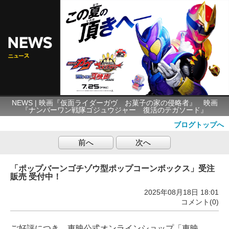
NEWS | 映画『仮面ライダーガヴ お菓子の家の侵略者』 映画
『ナンバーワン戦隊ゴジュウジャー 復活のテガソード』
ブログトップへ
前へ
次へ
「ポップバーンゴチゾウ型ポップコーンボックス」受注
販売 受付中！
2025年08月18日 18:01
コメント(0)
ご好評につき、東映公式オンラインショップ「東映