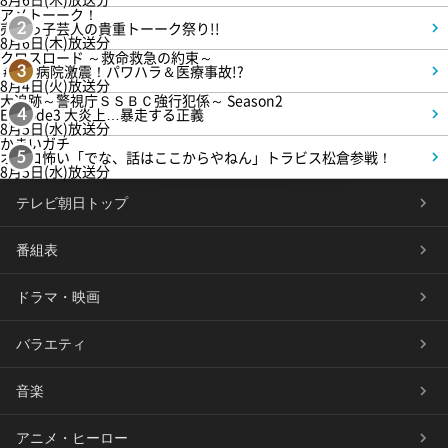
アメトーーク！
売れっ子芸人の貴重トーーク祭り!!
2
8月6日(木)放送分
クロスロード ～救命救急の約束～
＃5 病院激震！パワハラ＆医療事故!?
3
8月4日(火)放送分
大追跡～警視庁ＳＳＢＣ強行犯係～ Season2
Episode3 大炎上…暴走する正義
4
8月5日(水)放送分
かまいガチ
オモロ怖い「でな、話はここからやねん」トラビス松倉参戦！
5
8月5日(水)放送分
テレビ朝日トップ
番組表
ドラマ・映画
バラエティ
音楽
アニメ・ヒーロー