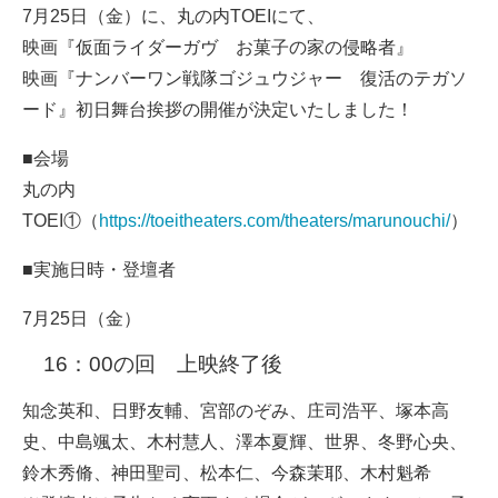
7月25日（金）に、丸の内TOEIにて、
映画『仮面ライダーガヴ お菓子の家の侵略者』
映画『ナンバーワン戦隊ゴジュウジャー 復活のテガソ
ード』初日舞台挨拶の開催が決定いたしました！
■会場
丸の内
TOEI①（
https://toeitheaters.com/theaters/marunouchi/
）
■実施日時・登壇者
7月25日（金）
16：00の回 上映終了後
知念英和、日野友輔、宮部のぞみ、庄司浩平、塚本高
史、中島颯太、木村慧人、澤本夏輝、世界、冬野心央、
鈴木秀脩、神田聖司、松本仁、今森茉耶、木村魁希