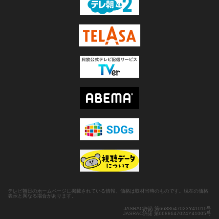
テレビ朝日のホームページに掲載されている情報、価格は取材当時のものです。現在の価格
表示と異なる場合があります。
JASRAC許諾 第6688647023Y41011号
JASRAC許諾 第6688647024Y41005号