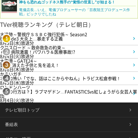
神をも恐れぬゴッドネス熊手の“覚悟の世直し”が始まる！
竜儀店長…いえ、竜儀プロデューサーの「百夜陸王プロデュース作
戦」ビックリでしたね
TVer視聴ランキング（テレビ朝日）
大追跡～警視庁ＳＳＢＣ強行犯係～ Season2
Episode3 大炎上…暴走する正義
1
8月5日(水)放送分
クロスロード ～救命救急の約束～
＃5 病院激震！パワハラ＆医療事故!?
2
8月4日(火)放送分
大空港～GATE24～
第3話 消えた子供と兎を追え！
3
8月6日(木)放送分
かまいガチ
オモロ怖い「でな、話はここからやねん」トラビス松倉参戦！
4
8月5日(水)放送分
ロンドンハーツ
【恋の行方は？】ラブマゲドン…FANTASTICSvs紅しょうがら女芸人軍
5
団
8月4日(火)放送分
テレビ朝日トップ
番組表