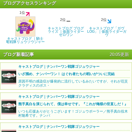
ブログアクセスランキング
1位
2位
2位
キャストブログ ブログ
キャストブログ「ガヴ
ライズ ｜仮面ライダー
LOG」｜仮面ライダーガ
ゼロワン
ヴ
キャストブログ ｜騎士
竜戦隊リュウソウジャー
ブログ新着記事
20:05更新
キャストブログ｜ナンバーワン戦隊ゴジュウジャー
いざ掴め、ナンバーワン！ はぐれ者たちの戦いがついに完結
原因不明の感染症が爆発的に流行しているみたいですが、それが厄災
クラディスのボス・
キャストブログ｜ナンバーワン戦隊ゴジュウジャー
熊手真白を演じられて、僕は幸せです。『これが俺様の世直しだ！』
いつも応援ありがとうございます！ゴジュウポーラー／熊手真白役木
村魁希です。ナンバ
キャストブログ｜ナンバーワン戦隊ゴジュウジャー