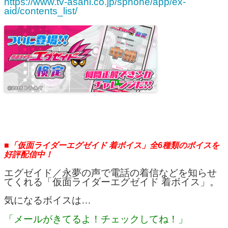
https://www.tv-asahi.co.jp/sphone/app/ex-
aid/contents_list/
■「仮面ライダーエグゼイド 着ボイス」全6種類のボイスを
好評配信中！
エグゼイド／永夢の声で電話の着信などを知らせ
てくれる「仮面ライダーエグゼイド 着ボイス」。
気になるボイスは…
「メールがきてるよ！チェックしてね！」