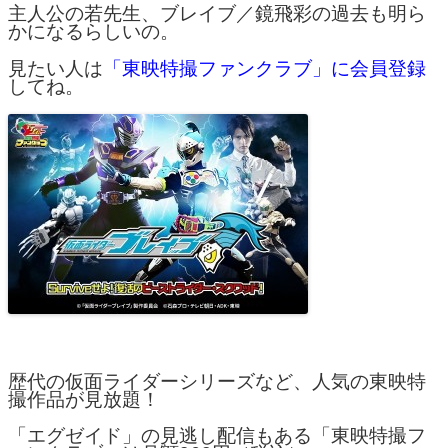
主人公の若先生、ブレイブ／鏡飛彩の過去も明ら
かになるらしいの。
見たい人は
「東映特撮ファンクラブ」に会員登録
してね。
歴代の仮面ライダーシリーズなど、人気の東映特
撮作品が見放題！
「エグゼイド」の見逃し配信もある「東映特撮フ