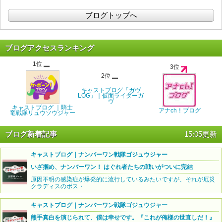
ブログトップへ
ブログアクセスランキング
1位
3位
2位
キャストブログ「ガヴ
LOG」｜仮面ライダーガ
ヴ
キャストブログ ｜騎士
アナch！ブログ
竜戦隊リュウソウジャー
ブログ新着記事
15:05更新
キャストブログ｜ナンバーワン戦隊ゴジュウジャー
いざ掴め、ナンバーワン！ はぐれ者たちの戦いがついに完結
原因不明の感染症が爆発的に流行しているみたいですが、それが厄災
クラディスのボス・
キャストブログ｜ナンバーワン戦隊ゴジュウジャー
熊手真白を演じられて、僕は幸せです。『これが俺様の世直しだ！』