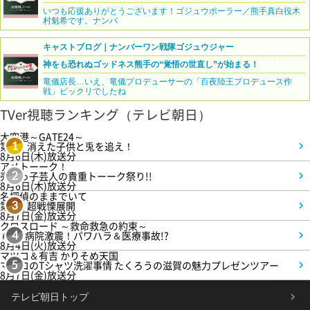
いつも応援ありがとうございます！ゴジュウポーラー／熊手真白役木
村魁希です。ナンバ
キャストブログ｜ナンバーワン戦隊ゴジュウジャー
神をも恐れぬゴッドネス熊手の“覚悟の世直し”が始まる！
竜儀店長…いえ、竜儀プロデューサーの「百夜陸王プロデュース作
戦」ビックリでしたね
TVer視聴ランキング（テレビ朝日）
大空港～GATE24～
第3話 消えた子供と兎を追え！
1
8月6日(木)放送分
アメトーーク！
売れっ子芸人の貴重トーーク祭り!!
2
8月6日(木)放送分
名探偵のままでいて
第4話 超戦慄展開
3
8月7日(金)放送分
クロスロード ～救命救急の約束～
＃5 病院激震！パワハラ＆医療事故!?
4
8月4日(火)放送分
マツコ＆有吉 かりそめ天国
マツコのTシャツ洗濯事情 たくろうの滋賀の魅力プレゼンツアー
5
8月7日(金)放送分
テレビ朝日トップ