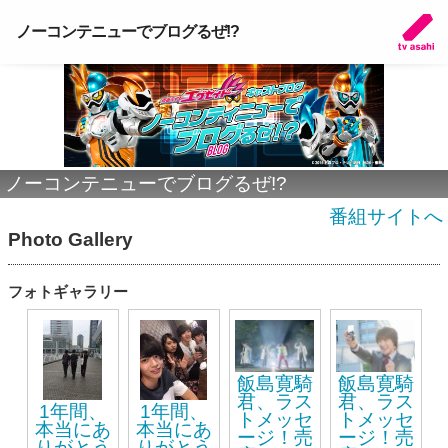
ノーコンテニューでブログるぜ!?
ノーコンテニューでブログるぜ!?
番組サイトへ
Photo Gallery
フォトギャラリー
飯島寛騎
飯島寛騎
君、ラス
君、ラス
1年間、
1年間、
トメッセ
トメッセ
本当にあ
本当にあ
ージ！売
ージ！売
りがとう
りがとう