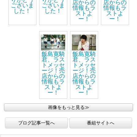
店からの
店からの
ございま
ございま
情報もラ
情報もラ
した！
した！
ストよ
ストよ
ー！
ー！
飯島寛騎
飯島寛騎
君、ラス
君、ラス
トメッセ
トメッセ
ージ！売
ージ！売
店からの
店からの
情報もラ
情報もラ
ストよ
ストよ
ー！
ー！
画像をもっと見る≫
ブログ記事一覧へ
番組サイトへ