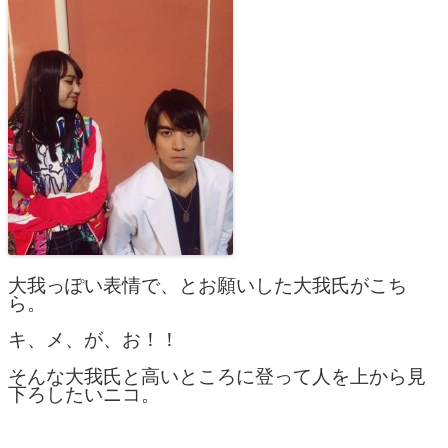
大我っぽい表情で、とお願いした大我氏がこち
ら。
キ、メ、が、お！！
そんな大我氏と高いところに登って人を上から見
下ろしたいニコ。