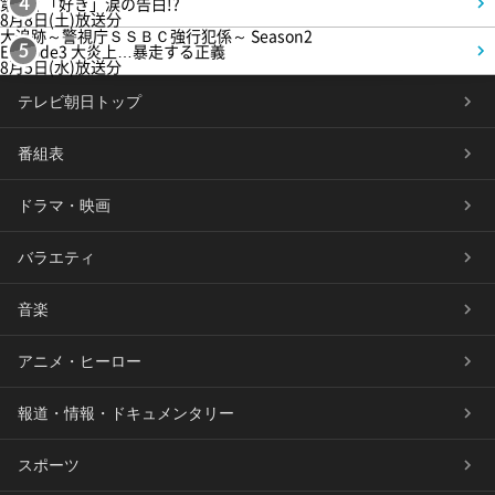
第5話 「好き」涙の告白!?
4
8月8日(土)放送分
大追跡～警視庁ＳＳＢＣ強行犯係～ Season2
Episode3 大炎上…暴走する正義
5
8月5日(水)放送分
テレビ朝日トップ
番組表
ドラマ・映画
バラエティ
音楽
アニメ・ヒーロー
報道・情報・ドキュメンタリー
スポーツ