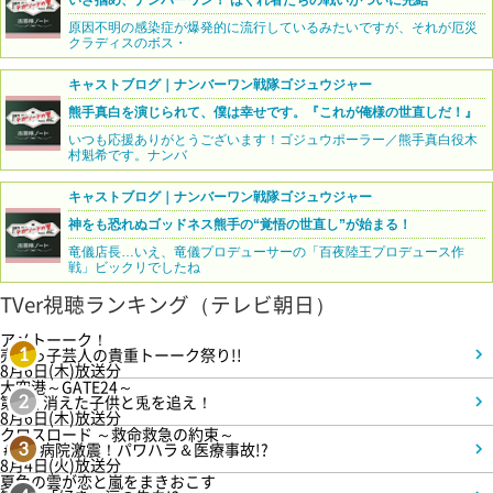
原因不明の感染症が爆発的に流行しているみたいですが、それが厄災
クラディスのボス・
キャストブログ｜ナンバーワン戦隊ゴジュウジャー
熊手真白を演じられて、僕は幸せです。『これが俺様の世直しだ！』
いつも応援ありがとうございます！ゴジュウポーラー／熊手真白役木
村魁希です。ナンバ
キャストブログ｜ナンバーワン戦隊ゴジュウジャー
神をも恐れぬゴッドネス熊手の“覚悟の世直し”が始まる！
竜儀店長…いえ、竜儀プロデューサーの「百夜陸王プロデュース作
戦」ビックリでしたね
TVer視聴ランキング（テレビ朝日）
アメトーーク！
売れっ子芸人の貴重トーーク祭り!!
1
8月6日(木)放送分
大空港～GATE24～
第3話 消えた子供と兎を追え！
2
8月6日(木)放送分
クロスロード ～救命救急の約束～
＃5 病院激震！パワハラ＆医療事故!?
3
8月4日(火)放送分
夏色の雲が恋と嵐をまきおこす