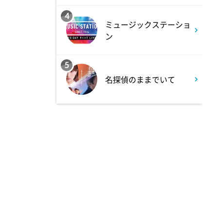
4
1:50
ミュージックステーショ
深夜
ン
テレ朝サマフェスナビ
5
1:52
深夜
名探偵のままでいて
全力坂
1:57
深夜
FRUITS ZIPPERのNEW
KAWAIIってしてよ?
2:27
深夜
サクラミーツ 【強烈キャラ登