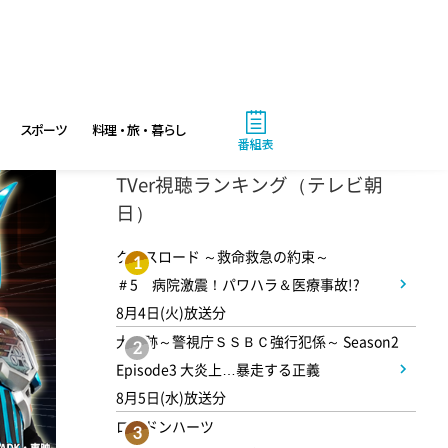
有働由美子の健康案内人! 夏
こそ気をつけたい腰痛!ぎっく
り腰の予防&対策
10:10
午前
スポーツ
料理・旅・暮らし
番組表
じゅん散歩
TVer視聴ランキング（テレビ朝
日）
10:40
午前
クロスロード ～救命救急の約束～
1
大下容子ワイド!スクランブル
＃5 病院激震！パワハラ＆医療事故!?
8月4日(火)放送分
大追跡～警視庁ＳＳＢＣ強行犯係～ Season2
1:00
午後
2
Episode3 大炎上…暴走する正義
徹子の部屋 高橋文哉
8月5日(水)放送分
ロンドンハーツ
3