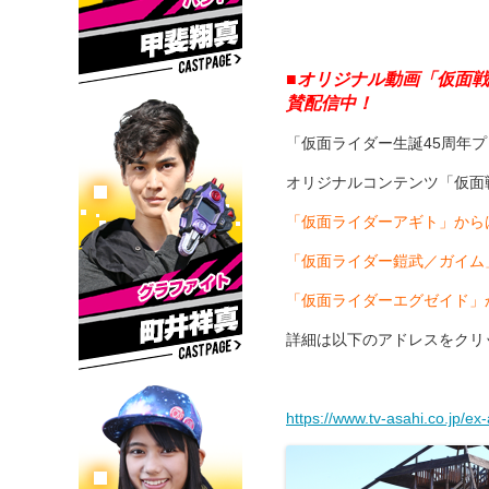
■オリジナル動画「仮面
賛配信中！
「仮面ライダー生誕45周年
オリジナルコンテンツ「仮面
「仮面ライダーアギト」から
「仮面ライダー鎧武／ガイム
「仮面ライダーエグゼイド」
詳細は以下のアドレスをクリ
https://www.tv-asahi.co.jp/ex