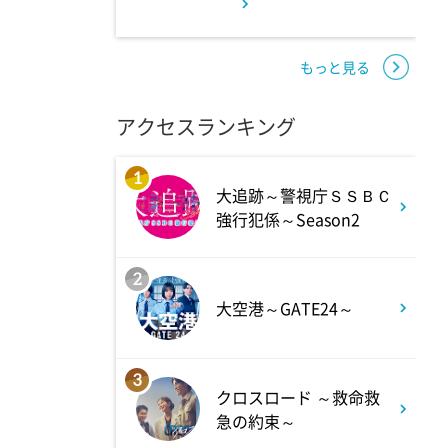
11:45
よる
アメトーーク! CLUB配信で見
もっと見る
られる懐かし回&傑作回
アクセスランキング
0:45
深夜
1
大追跡～警視庁ＳＳＢＣ
見取り図じゃん 【1人で見
強行犯係～Season2
て】小声の会…アノ人が退場で
す
2
大空港～GATE24～
1:15
深夜
あざとくて何が悪いの? 令和
3
クロスロード ～救命救
最新!男女の出会いの場「相席
急の約束～
ラウンジ」に潜入調査!