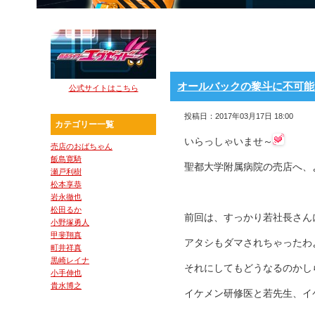
オールバックの黎斗に不可能
公式サイトはこちら
投稿日：2017年03月17日 18:00
カテゴリー一覧
いらっしゃいませ～
売店のおばちゃん
飯島寛騎
聖都大学附属病院の売店へ、
瀬戸利樹
松本享恭
岩永徹也
松田るか
前回は、すっかり若社長さん
小野塚勇人
甲斐翔真
アタシもダマされちゃったわ
町井祥真
黒崎レイナ
それにしてもどうなるのかし
小手伸也
貴水博之
イケメン研修医と若先生、イ