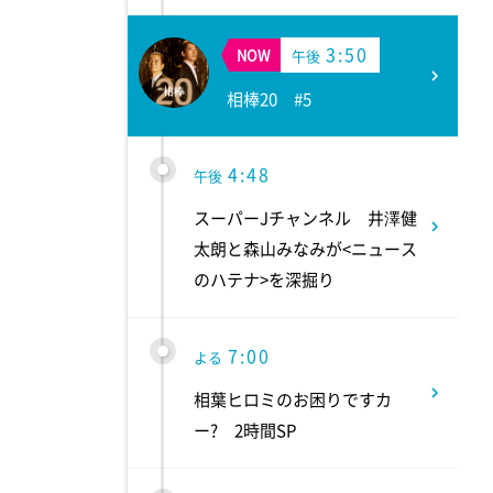
3:50
NOW
午後
相棒20 #5
4:48
午後
スーパーJチャンネル 井澤健
太朗と森山みなみが<ニュース
のハテナ>を深掘り
7:00
よる
相葉ヒロミのお困りですカ
ー? 2時間SP