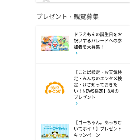
9:00
よる
プレゼント・観覧募集
大空港～GATE24～ #3
ドラえもんの誕生日をお
9:54
よる
祝いするパレードへの参
加者を大募集！
報道ステーション
11:10
【ことば検定・お天気検
よる
定・みんなのエンタメ検
熱闘甲子園 涙は、強さにな
定・けさ知っておきた
い！NEWS検定】8月の
る。
プレゼント
11:40
よる
【ゴーちゃん。あっちむ
And One
いてホイ！】プレゼント
キャンペーン