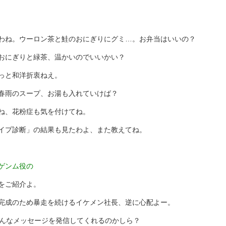
わね。ウーロン茶と鮭のおにぎりにグミ…。お弁当はいいの？
おにぎりと緑茶、温かいのでいいかい？
っと和洋折衷ねえ。
春雨のスープ、お湯も入れていけば？
ね、花粉症も気を付けてね。
イプ診断」の結果も見たわよ、また教えてね。
ゲンム役の
をご紹介よ。
完成のため暴走を続けるイケメン社長、逆に心配よー。
どんなメッセージを発信してくれるのかしら？