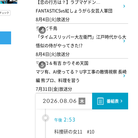
1:30
【恋の行方は？】ラブマゲドン…
午後
FANTASTICSvs紅しょうがら女芸人軍団
DAIGOも台所 ～きょうの献
8月4日(火)放送分
立 何にする?～ 今日はハム
テレビ千鳥
4
の日!ごちそうに変身
「タイムスリッパー大左衛門」江戸時代から大
悟似の侍がやってきた!?
1:45
午後
8月4日(火)放送分
マツコ＆有吉 かりそめ天国
ANNニュース
5
マツ有、AI使ってる？ U字工事の敵情視察 長崎
編 熊プロ、料理を習う
1:55
午後
7月31日(金)放送分
大空港～GATE24～ #2
2026.08.06
木
番組表
2:53
午後
科捜研の女11 #10