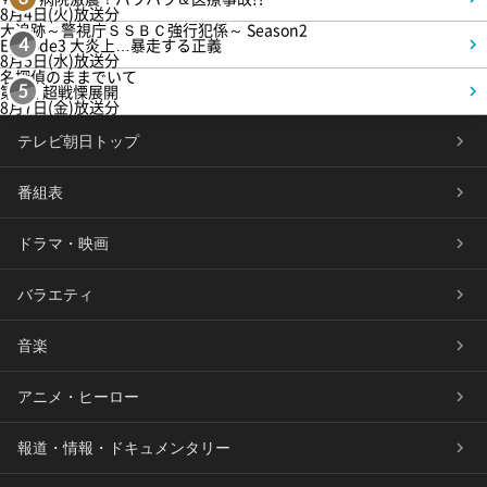
8月4日(火)放送分
大追跡～警視庁ＳＳＢＣ強行犯係～ Season2
Episode3 大炎上…暴走する正義
4
8月5日(水)放送分
名探偵のままでいて
第4話 超戦慄展開
5
8月7日(金)放送分
テレビ朝日トップ
番組表
ドラマ・映画
バラエティ
音楽
アニメ・ヒーロー
報道・情報・ドキュメンタリー