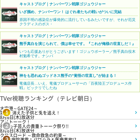
キャストブログ｜ナンバーワン戦隊ゴジュウジャー
いざ掴め、ナンバーワン！ はぐれ者たちの戦いがついに完結
原因不明の感染症が爆発的に流行しているみたいですが、それが厄災
クラディスのボス・
キャストブログ｜ナンバーワン戦隊ゴジュウジャー
熊手真白を演じられて、僕は幸せです。『これが俺様の世直しだ！』
いつも応援ありがとうございます！ゴジュウポーラー／熊手真白役木
村魁希です。ナンバ
キャストブログ｜ナンバーワン戦隊ゴジュウジャー
神をも恐れぬゴッドネス熊手の“覚悟の世直し”が始まる！
竜儀店長…いえ、竜儀プロデューサーの「百夜陸王プロデュース作
戦」ビックリでしたね
TVer視聴ランキング（テレビ朝日）
大空港～GATE24～
第3話 消えた子供と兎を追え！
1
8月6日(木)放送分
アメトーーク！
売れっ子芸人の貴重トーーク祭り!!
2
8月6日(木)放送分
クロスロード ～救命救急の約束～
＃5 病院激震！パワハラ＆医療事故!?
3