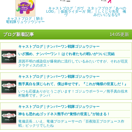
キャストブログ「ガヴ
スタッフブログ「あべの
LOG」｜仮面ライダーガ
間」｜しくじり先生 俺
ヴ
みたいになるな!!
キャストブログ ｜騎士
竜戦隊リュウソウジャー
ブログ新着記事
14:05更新
キャストブログ｜ナンバーワン戦隊ゴジュウジャー
いざ掴め、ナンバーワン！ はぐれ者たちの戦いがついに完結
原因不明の感染症が爆発的に流行しているみたいですが、それが厄災
クラディスのボス・
キャストブログ｜ナンバーワン戦隊ゴジュウジャー
熊手真白を演じられて、僕は幸せです。『これが俺様の世直しだ！』
いつも応援ありがとうございます！ゴジュウポーラー／熊手真白役木
村魁希です。ナンバ
キャストブログ｜ナンバーワン戦隊ゴジュウジャー
神をも恐れぬゴッドネス熊手の“覚悟の世直し”が始まる！
竜儀店長…いえ、竜儀プロデューサーの「百夜陸王プロデュース作
戦」ビックリでしたね