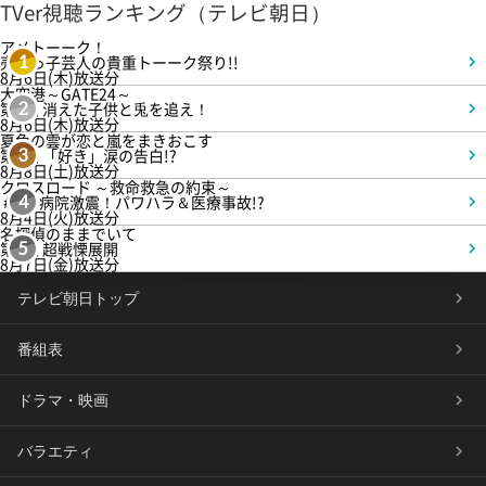
TVer視聴ランキング（テレビ朝日）
アメトーーク！
売れっ子芸人の貴重トーーク祭り!!
1
8月6日(木)放送分
大空港～GATE24～
第3話 消えた子供と兎を追え！
2
8月6日(木)放送分
夏色の雲が恋と嵐をまきおこす
第5話 「好き」涙の告白!?
3
8月8日(土)放送分
クロスロード ～救命救急の約束～
＃5 病院激震！パワハラ＆医療事故!?
4
8月4日(火)放送分
名探偵のままでいて
第4話 超戦慄展開
5
8月7日(金)放送分
テレビ朝日トップ
番組表
ドラマ・映画
バラエティ