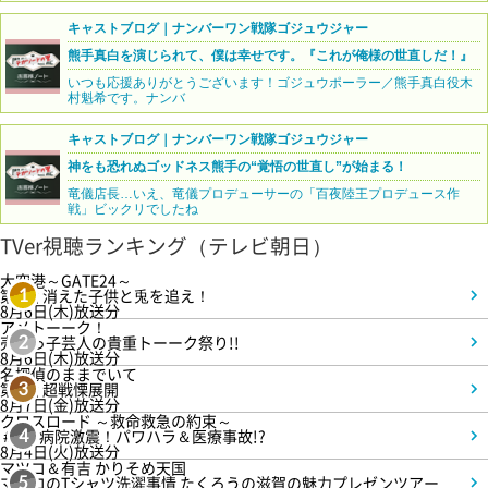
キャストブログ｜ナンバーワン戦隊ゴジュウジャー
熊手真白を演じられて、僕は幸せです。『これが俺様の世直しだ！』
いつも応援ありがとうございます！ゴジュウポーラー／熊手真白役木
村魁希です。ナンバ
キャストブログ｜ナンバーワン戦隊ゴジュウジャー
神をも恐れぬゴッドネス熊手の“覚悟の世直し”が始まる！
竜儀店長…いえ、竜儀プロデューサーの「百夜陸王プロデュース作
戦」ビックリでしたね
TVer視聴ランキング（テレビ朝日）
大空港～GATE24～
第3話 消えた子供と兎を追え！
1
8月6日(木)放送分
アメトーーク！
売れっ子芸人の貴重トーーク祭り!!
2
8月6日(木)放送分
名探偵のままでいて
第4話 超戦慄展開
3
8月7日(金)放送分
クロスロード ～救命救急の約束～
＃5 病院激震！パワハラ＆医療事故!?
4
8月4日(火)放送分
マツコ＆有吉 かりそめ天国
マツコのTシャツ洗濯事情 たくろうの滋賀の魅力プレゼンツアー
5