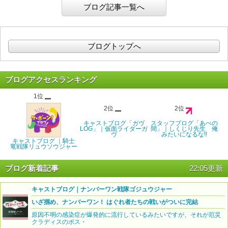
ブログ記事一覧へ
ブログトップへ
ブログアクセスランキング
1位
2位
2位
キャストブログ「ガヴ
スタッフブログ「あべの
LOG」｜仮面ライダーガ
間」｜しくじり先生 俺
ヴ
みたいになるな!!
キャストブログ ｜騎士
竜戦隊リュウソウジャー
ブログ新着記事
22:05更新
キャストブログ｜ナンバーワン戦隊ゴジュウジャー
いざ掴め、ナンバーワン！ はぐれ者たちの戦いがついに完結
原因不明の感染症が爆発的に流行しているみたいですが、それが厄災
クラディスのボス・