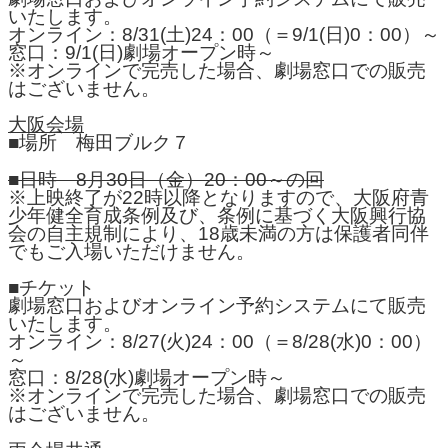
いたします。
オンライン：8/31(土)24：00（＝9/1(日)0：00）～
窓口：9/1(日)劇場オープン時～
※オンラインで完売した場合、劇場窓口での販売
はございません。
大阪会場
■場所 梅田ブルク７
■日時 8月30日（金）20：00～の回
※上映終了が22時以降となりますので、大阪府青
少年健全育成条例及び、条例に基づく大阪興行協
会の自主規制により、18歳未満の方は保護者同伴
でもご入場いただけません。
■チケット
劇場窓口およびオンライン予約システムにて販売
いたします。
オンライン：8/27(火)24：00（＝8/28(水)0：00）
～
窓口：8/28(水)劇場オープン時～
※オンラインで完売した場合、劇場窓口での販売
はございません。