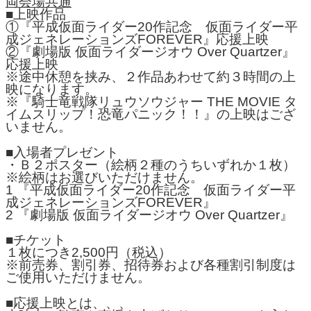
両会場共通
■上映作品
①『平成仮面ライダー20作記念 仮面ライダー平
成ジェネレーションズFOREVER』応援上映
②『劇場版 仮面ライダージオウ Over Quartzer』
応援上映
※途中休憩を挟み、２作品あわせて約３時間の上
映になります。
※『騎士竜戦隊リュウソウジャー THE MOVIE タ
イムスリップ！恐竜パニック！！』の上映はござ
いません。
■入場者プレゼント
・Ｂ２ポスター（絵柄２種のうちいずれか１枚）
※絵柄はお選びいただけません。
1 『平成仮面ライダー20作記念 仮面ライダー平
成ジェネレーションズFOREVER』
2 『劇場版 仮面ライダージオウ Over Quartzer』
■チケット
１枚につき2,500円（税込）
※前売券、割引券、招待券および各種割引制度は
ご使用いただけません。
■応援上映とは、、、