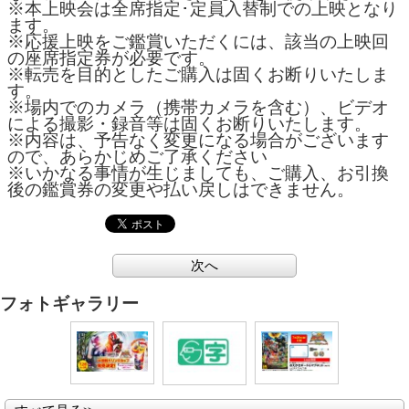
※本上映会は全席指定･定員入替制での上映となり
ます。
※応援上映をご鑑賞いただくには、該当の上映回
の座席指定券が必要です。
※転売を目的としたご購入は固くお断りいたしま
す。
※場内でのカメラ（携帯カメラを含む）、ビデオ
による撮影・録音等は固くお断りいたします。
※内容は、予告なく変更になる場合がございます
ので、あらかじめご了承ください
※いかなる事情が生じましても、ご購入、お引換
後の鑑賞券の変更や払い戻しはできません。
次へ
フォトギャラリー