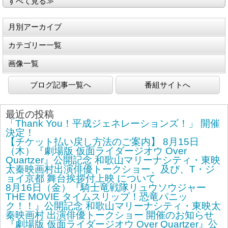
すべて見る≫
月別アーカイブ
カテゴリー一覧
画像一覧
ブログ記事一覧へ
番組サイトへ
最近の投稿
「Thank You！平成ジェネレーションズ！」 開催
決定！
【チケット払い戻し方法のご案内】 8月15日
（木）『劇場版 仮面ライダージオウ Over
Quartzer』公開記念 和歌山マリーナシティ・東映
太秦映画村出演俳優トークショー、及び、T・ジ
ョイ京都 舞台挨拶付上映 について
8月16日（金）『騎士竜戦隊リュウソウジャー
THE MOVIE タイムスリップ！恐竜パニッ
ク！！』公開記念 和歌山マリーナシティ・東映太
秦映画村 出演俳優トークショー 開催のお知らせ
『劇場版 仮面ライダージオウ Over Quartzer』公