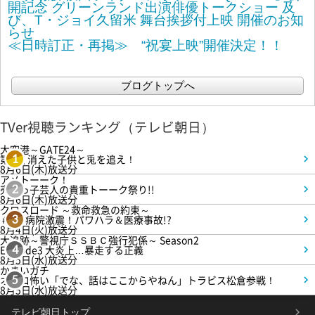
開記念 グリーンランド出演俳優トークショー 及
び、T・ジョイ久留米 舞台挨拶付上映 開催のお知
らせ
≪日時訂正・再掲≫ “祝宴上映”開催決定！！
ブログトップへ
TVer視聴ランキング（テレビ朝日）
大空港～GATE24～
第3話 消えた子供と兎を追え！
1
8月6日(木)放送分
アメトーーク！
売れっ子芸人の貴重トーーク祭り!!
2
8月6日(木)放送分
クロスロード ～救命救急の約束～
＃5 病院激震！パワハラ＆医療事故!?
3
8月4日(火)放送分
大追跡～警視庁ＳＳＢＣ強行犯係～ Season2
Episode3 大炎上…暴走する正義
4
8月5日(水)放送分
かまいガチ
オモロ怖い「でな、話はここからやねん」トラビス松倉参戦！
5
8月5日(水)放送分
テレビ朝日トップ