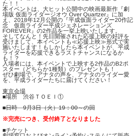
た！！
本イベントは、大ヒット公開中の映画最新作『劇
場版 仮面ライダージオウ Over Quartzer』に加
え、2018年12月公開の『平成仮面ライダー20作記
念 仮面ライダー平成ジェネレーションズ
FOREVER』の2作品を一挙上映いたします。
そしてなんと！先日開催された応援上映の好評を
受けまして、本イベントも≪応援上映≫形式で実
施いたします！もしかしたら本イベントが、平成
ライダーを応援できるラストチャンスになるか
も！？
入場者には、本イベントで上映する2作品のB2ポ
スター（どちらか1種類）のプレゼントも！
ぜひ劇場で、アナタの声を、アナタのライダー愛
を、平成ライダーたちに届けてください！
東京会場
■場所 渋谷ＴＯＥＩ①
■日時 9月3日（火）19：00～の回
※完売につき、受付終了となりました
■チケット
劇場窓口およびオンライン予約システムにて販売