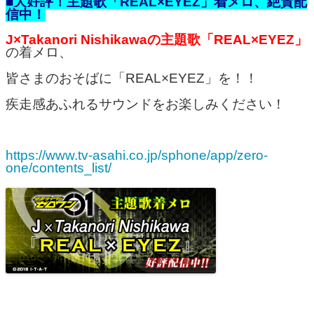
■大好評！主題歌「REAL×EYEZ」着メロ、絶賛配
信中！
J×Takanori Nishikawaの主題歌「REAL×EYEZ」
の着メロ、
皆さまのおそばに「REAL×EYEZ」を！！
疾走感あふれるサウンドをお楽しみください！
https://www.tv-asahi.co.jp/sphone/app/zero-
one/contents_list/