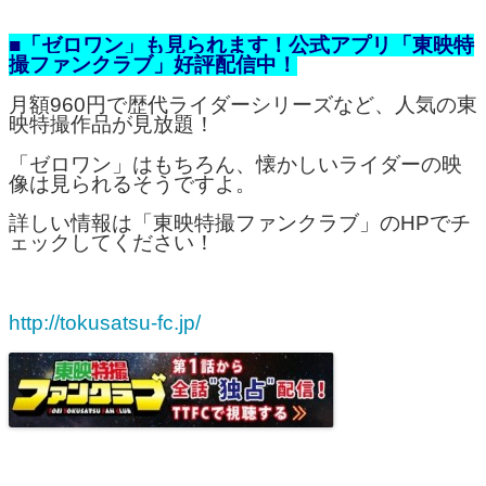
■「ゼロワン」も見られます！公式アプリ「東映特
撮ファンクラブ」好評配信中！
月額960円で歴代ライダーシリーズなど、人気の東
映特撮作品が見放題！
「ゼロワン」はもちろん、懐かしいライダーの映
像は見られるそうですよ。
詳しい情報は「東映特撮ファンクラブ」のHPでチ
ェックしてください！
http://tokusatsu-fc.jp/