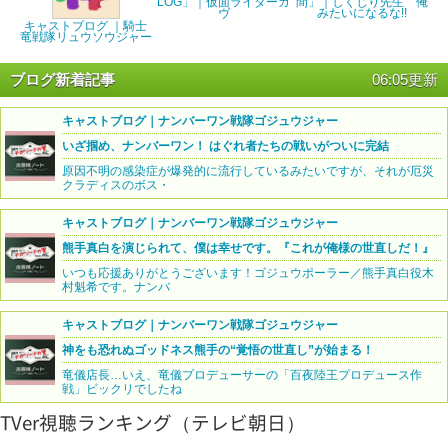
LOG」｜仮面ライダーガ
間」｜しくじり先生 俺
ヴ
みたいになるな!!
キャストブログ ｜騎士
竜戦隊リュウソウジャー
ブログ新着記事
06:05更新
キャストブログ｜ナンバーワン戦隊ゴジュウジャー
いざ掴め、ナンバーワン！ はぐれ者たちの戦いがついに完結
原因不明の感染症が爆発的に流行しているみたいですが、それが厄災
クラディスのボス・
キャストブログ｜ナンバーワン戦隊ゴジュウジャー
熊手真白を演じられて、僕は幸せです。『これが俺様の世直しだ！』
いつも応援ありがとうございます！ゴジュウポーラー／熊手真白役木
村魁希です。ナンバ
キャストブログ｜ナンバーワン戦隊ゴジュウジャー
神をも恐れぬゴッドネス熊手の“覚悟の世直し”が始まる！
竜儀店長…いえ、竜儀プロデューサーの「百夜陸王プロデュース作
戦」ビックリでしたね
TVer視聴ランキング（テレビ朝日）