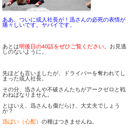
ああ、ついに或人社長が！迅さんの必死の表情が
痛々しいです。ヤバイです。
あとは
明後日の40話をぜひご覧ください。
お見逃
しのないように。
先ほども言いましたが、ドライバーを奪われてし
まった或人社長。
その分、迅さんや不破さんたちがアークゼロと戦
わねばなりません。
とはいえ、迅さんも傷だらけ、大丈夫でしょう
か？
迅ぱい（心配）
の種はつきませんね。