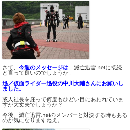
さて、
今週のメッセージは
「滅亡迅雷.netに接続」
と言って良いのでしょうか。
迅／仮面ライダー迅役の中川大輔さんにお願いし
ました。
或人社長を庇って何度もひどい目にあわれていま
すが大丈夫でしょうか？
今後、滅亡迅雷.netのメンバーと対決する時もある
のか気になりますねえ。