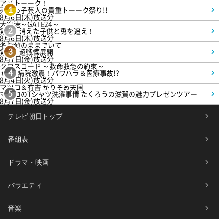
アメトーーク！
売れっ子芸人の貴重トーーク祭り!!
1
8月6日(木)放送分
大空港～GATE24～
第3話 消えた子供と兎を追え！
2
8月6日(木)放送分
名探偵のままでいて
第4話 超戦慄展開
3
8月7日(金)放送分
クロスロード ～救命救急の約束～
＃5 病院激震！パワハラ＆医療事故!?
4
8月4日(火)放送分
マツコ＆有吉 かりそめ天国
マツコのTシャツ洗濯事情 たくろうの滋賀の魅力プレゼンツアー
5
8月7日(金)放送分
テレビ朝日トップ
番組表
ドラマ・映画
バラエティ
音楽