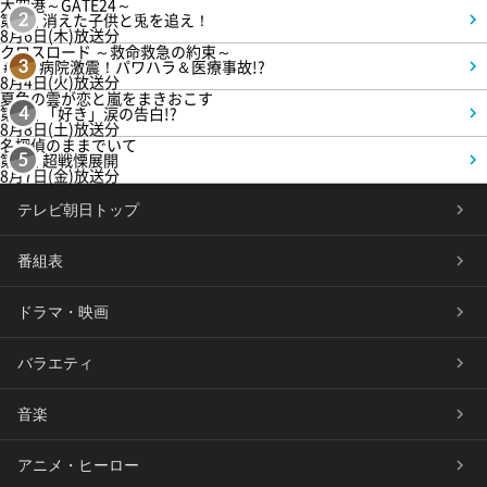
大空港～GATE24～
第3話 消えた子供と兎を追え！
2
8月6日(木)放送分
クロスロード ～救命救急の約束～
＃5 病院激震！パワハラ＆医療事故!?
3
8月4日(火)放送分
夏色の雲が恋と嵐をまきおこす
第5話 「好き」涙の告白!?
4
8月8日(土)放送分
名探偵のままでいて
第4話 超戦慄展開
5
8月7日(金)放送分
テレビ朝日トップ
番組表
ドラマ・映画
バラエティ
音楽
アニメ・ヒーロー