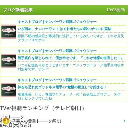
ブログ新着記事
13:05更新
キャストブログ｜ナンバーワン戦隊ゴジュウジャー
いざ掴め、ナンバーワン！ はぐれ者たちの戦いがついに完結
原因不明の感染症が爆発的に流行しているみたいですが、それが厄災
クラディスのボス・
キャストブログ｜ナンバーワン戦隊ゴジュウジャー
熊手真白を演じられて、僕は幸せです。『これが俺様の世直しだ！』
いつも応援ありがとうございます！ゴジュウポーラー／熊手真白役木
村魁希です。ナンバ
キャストブログ｜ナンバーワン戦隊ゴジュウジャー
神をも恐れぬゴッドネス熊手の“覚悟の世直し”が始まる！
竜儀店長…いえ、竜儀プロデューサーの「百夜陸王プロデュース作
戦」ビックリでしたね
TVer視聴ランキング（テレビ朝日）
アメトーーク！
売れっ子芸人の貴重トーーク祭り!!
1
8月6日(木)放送分