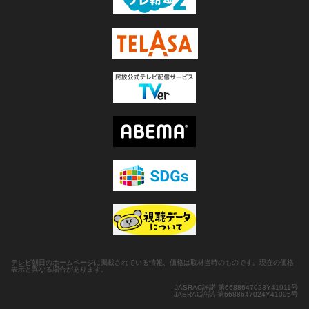
テレビ朝日のホームページに掲載されている情報、価格は取材当時のものです。現在の価格
表示と異なる場合があります。
JASRAC許諾 第6688647023Y41011号
JASRAC許諾 第6688647024Y41005号